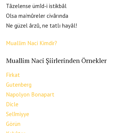
Tâzelense ümîd-i istikbâl
Olsa ma’mûreler civârında
Ne güzel ârzû, ne tatlı hayâl!
Muallim Naci Kimdir?
Muallim Naci Şiirlerinden Örnekler
Firkat
Gutenberg
Napolyon Bonapart
Dicle
Selîmiyye
Görün