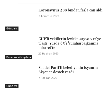
Koronavirüs 400 binden fazla can aldı
7 Temmuz 2020
Gündem
CHP’li vekillerin fezleke sayısı 217’ye
ulaştı: Yüzde 65’i ‘cumhurbaşkanına
hakaret’ten
22 Haziran 2020
Demokrasi Meydanı
Saadet Parti’li belediyenin isyanına
Akşener destek verdi
7 Haziran 2020
Gündem