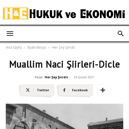
Hukuk
Ana Sayfa
Siyah-Beyaz
Her Şey Şiirdir
ve
Muallim Naci Şiirleri-Dicle
Yazar
Her Şey Şiirdir
-
24 Şubat 2021
Ekonomi
Twitter
Facebook