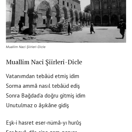
Muallim Naci Şiirleri-Dicle
Muallim Naci Şiirleri-Dicle
Vatanımdan tebâüd etmiş idim
Sorma ammâ nasıl tebâüd ediş
Sonra Bağdad’a doğru gitmiş idim
Unutulmaz o âşıkâne gidiş
Eşk-i hasret eser-nümâ-yı hurûş