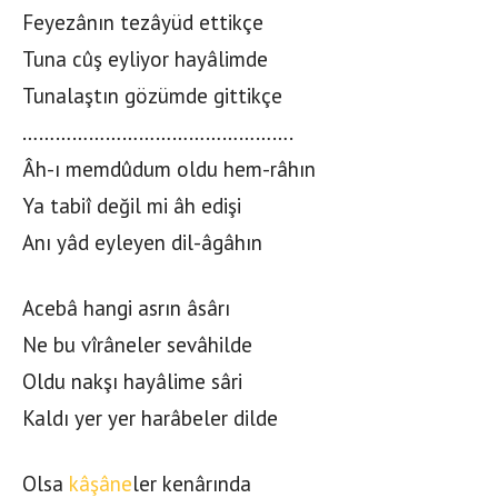
Feyezânın tezâyüd ettikçe
Tuna cûş eyliyor hayâlimde
Tunalaştın gözümde gittikçe
………………………………………….
Âh-ı memdûdum oldu hem-râhın
Ya tabiî değil mi âh edişi
Anı yâd eyleyen dil-âgâhın
Acebâ hangi asrın âsârı
Ne bu vîrâneler sevâhilde
Oldu nakşı hayâlime sâri
Kaldı yer yer harâbeler dilde
Olsa
kâşâne
ler kenârında