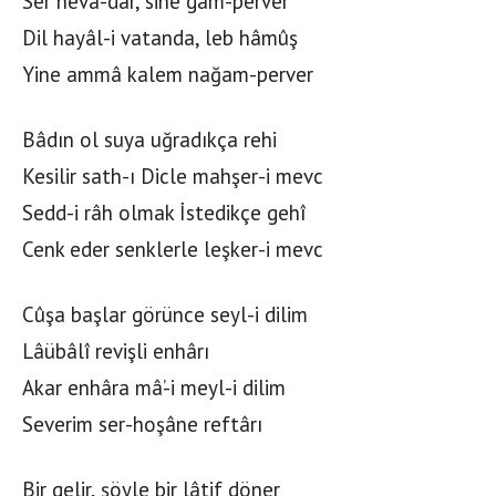
Ser hevâ-dâr, sine gam-perver
Dil hayâl-i vatanda, leb hâmûş
Yine ammâ kalem nağam-perver
Bâdın ol suya uğradıkça rehi
Kesilir sath-ı Dicle mahşer-i mevc
Sedd-i râh olmak İstedikçe gehî
Cenk eder senklerle leşker-i mevc
Cûşa başlar görünce seyl-i dilim
Lâübâlî revişli enhârı
Akar enhâra mâ’-i meyl-i dilim
Severim ser-hoşâne reftârı
Bir gelir, şöyle bir lâtif döner