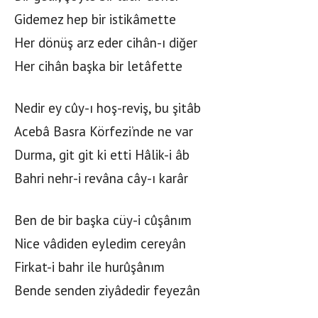
Gidemez hep bir istikâmette
Her dönüş arz eder cihân-ı diğer
Her cihân başka bir letâfette
Nedir ey cûy-ı hoş-reviş, bu şitâb
Acebâ Basra Körfezi’nde ne var
Durma, git git ki etti Hâlik-i âb
Bahri nehr-i revâna cây-ı karâr
Ben de bir başka cüy-i cûşânım
Nice vâdiden eyledim cereyân
Firkat-i bahr ile hurûşânım
Bende senden ziyâdedir feyezân