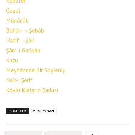
Kebûter
Gazel
Münâcât
Bahâr – ı Şebâb
Hatif — Şâir
Şâm-ı Garibân
Kuzu
Meyhânede Bir Söyleniş
Na’t-ı Şerif
Köylü Kızların Şarkısı
ETIKETLER
Muallim Naci