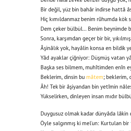
Bir değil, yüz bin bahâr indirse hattâ 
Hiç kımıldanmaz benim rûhumda kök s
Dem çeker bülbül… Benim beynimde ba
Sonra, karşımdan geçer bir bir, yıkılmış
Âşinâlık yok, hayâlin konsa en bildik y
Yâd ayaklar çiğniyor: Düşmüş vatan yâ
Başka ses bilmem, muhîtimden enîn ey
Beklerim, dinsin bu
mâtem
; beklerim,
Âh! Tek bir âşiyandan bin yetîmin nâle
Yükselirken, dinleyen insan mıdır bülbü
Duygusuz olmak kadar dünyâda lâkin 
Öyle salgınmış ki mel’un: Kurtulan bir