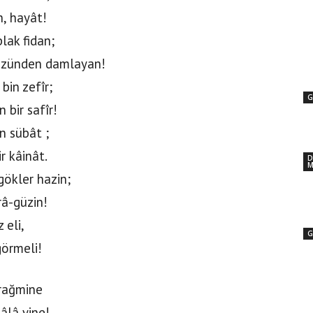
n, hayât!
lak fidan;
yüzünden damlayan!
in zefîr;
G
 bir safîr!
n sübât ;
r kâinât.
D
M
gökler hazin;
râ-güzin!
 eli,
G
görmeli!
rağmine
âlâ yine!