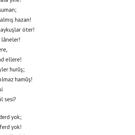
âsuman;
almış hazan!
ykuşlar öter!
 lâneler!
ere,
d ellere!
ler hurûş;
 olmaz hamûş!
si
l sesi?
derd yok;
 ferd yok!