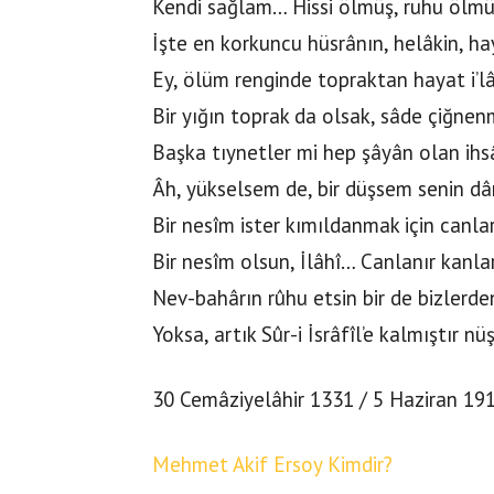
Kendi sağlam… Hissi ölmüş, ruhu ölmüş
İşte en korkuncu hüsrânın, helâkin, ha
Ey, ölüm renginde topraktan hayat i’l
Bir yığın toprak da olsak, sâde çiğne
Başka tıynetler mi hep şâyân olan ihs
Âh, yükselsem de, bir düşsem senin d
Bir nesîm ister kımıldanmak için canla
Bir nesîm olsun, İlâhî… Canlanır kanla
Nev-bahârın rûhu etsin bir de bizlerd
Yoksa, artık Sûr-i İsrâfîl’e kalmıştır nü
30 Cemâziyelâhir 1331 / 5 Haziran 19
Mehmet Akif Ersoy Kimdir?