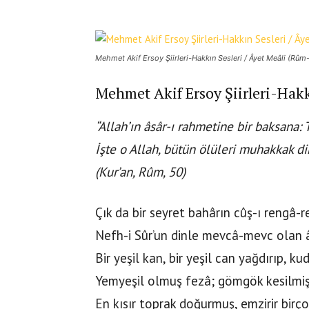
Mehmet Akif Ersoy Şiirleri-Hakkın Sesleri / Âyet Meâli (Rûm
Mehmet Akif Ersoy Şiirleri-Hakk
“Allah’ın âsâr-ı rahmetine bir baksana: T
İşte o Allah, bütün ölüleri muhakkak dir
(Kur’an, Rûm, 50)
Çık da bir seyret bahârın cûş-ı rengâ-r
Nefh-i Sûr’un dinle mevcâ-mevc olan 
Bir yeşil kan, bir yeşil can yağdırıp, ku
Yemyeşil olmuş fezâ; gömgök kesilmiş
En kısır toprak doğurmuş, emzirir birço