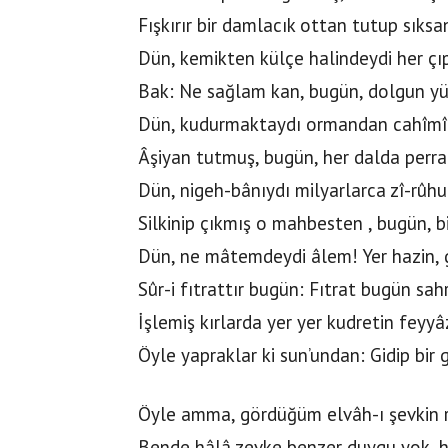
Fışkırır bir damlacık ottan tutup sıksa
Dün, kemikten külçe halindeydi her çıp
Bak: Ne sağlam kan, bugün, dolgun 
Dün, kudurmaktaydı ormandan cahîmî b
Âşiyan tutmuş, bugün, her dalda perran
Dün, nigeh-bânıydı milyarlarca zî-rûhu
Silkinip çıkmış o mahbesten , bugün, bi
Dün, ne mâtemdeydi âlem! Yer hazin, 
Sûr-i fıtrattır bugün: Fıtrat bugün sah
İşlemiş kırlarda yer yer kudretin feyyâz
Öyle yapraklar ki sun’undan: Gidip bir 
Öyle amma, gördüğüm elvâh-ı şevkin 
Bende hâlâ zevke benzer duygu yok, h