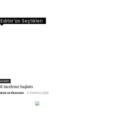
Editör'ün Seçtikleri
ündem
M inceleme başlattı
kuk ve Ekonomi
-
9 Temmuz 2020