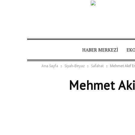
HABER MERKEZI
EK
Ana Sayfa
Siyah-Beyaz
Safahat
Mehmet Akif Ers
Mehmet Akif
Twitter