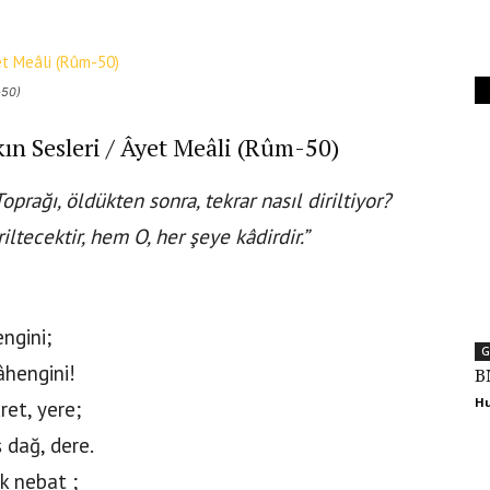
Ekonomi
-50)
ın Sesleri / Âyet Meâli (Rûm-50)
oprağı, öldükten sonra, tekrar nasıl diriltiyor?
iltecektir, hem O, her şeye kâdirdir.”
engini;
G
âhengini!
B
Hu
dret, yere;
 dağ, dere.
k nebat ;