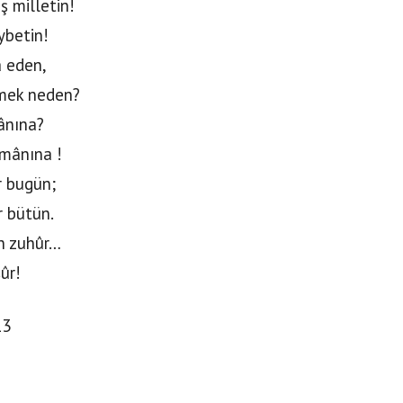
 milletin!
ybetin!
â eden,
nmek neden?
ânına?
âmânına !
r bugün;
r bütün.
en zuhûr…
şûr!
13