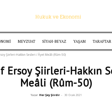
ONOMI
MEVZUAT
SIYAH-BEYAZ
YAŞAM
TARAFTAR
Hukuk
oy Şiirleri-Hakkın Sesleri / Âyet Meâli (Rûm-50)
 Ersoy Şiirleri-Hakkın Se
Meâli (Rûm-50)
ve
Yazar
Her Şey Şiirdir
-
30 Ocak 2021
Facebook
Linkedin
WhatsApp