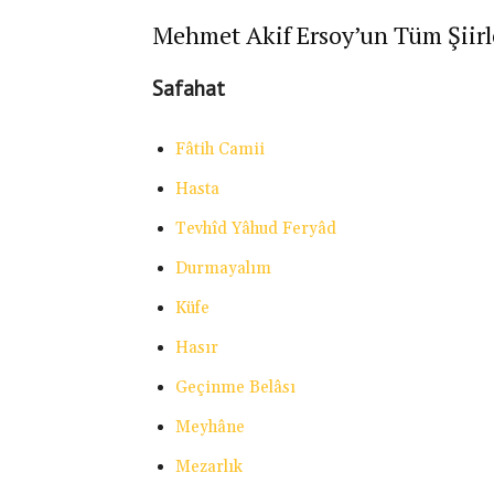
Mehmet Akif Ersoy’un Tüm Şiirl
Safahat
Fâtih Camii
Hasta
Tevhîd Yâhud Feryâd
Durmayalım
Küfe
Hasır
Geçinme Belâsı
Meyhâne
Mezarlık