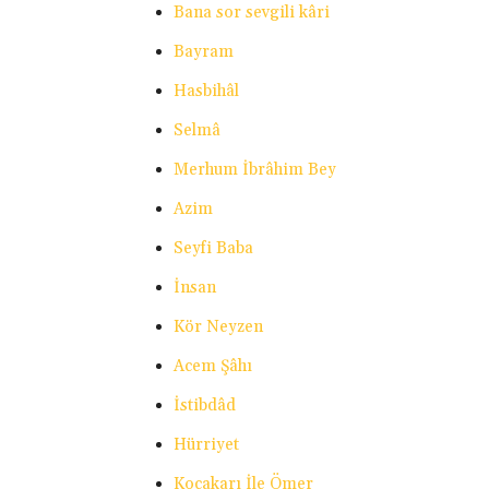
Bana sor sevgili kâri
Bayram
Hasbihâl
Selmâ
Merhum İbrâhim Bey
Azim
Seyfi Baba
İnsan
Kör Neyzen
Acem Şâhı
İstibdâd
Hürriyet
Kocakarı İle Ömer