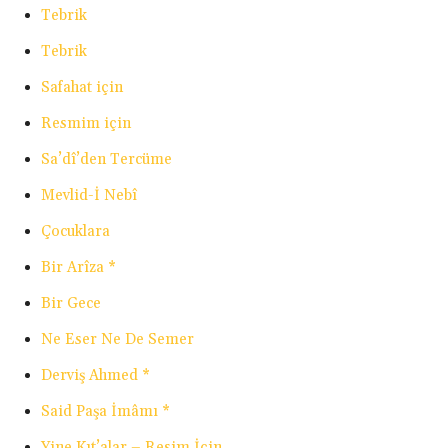
Tebrik
Tebrik
Safahat için
Resmim için
Sa’dî’den Tercüme
Mevlid-İ Nebî
Çocuklara
Bir Arîza *
Bir Gece
Ne Eser Ne De Semer
Derviş Ahmed *
Said Paşa İmâmı *
Yine Kıt’alar – Resim İçin