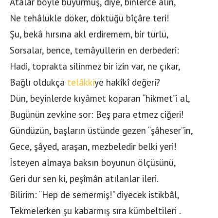
Atalar böyle buyurmuş, diye, binlerce alın,
Ne tehâlükle döker, döktüğü bîçâre teri!
Şu, bekâ hırsına akl erdiremem, bir türlü,
Sorsalar, bence, temâyüllerin en derbederi:
Hadi, toprakta silinmez bir izin var, ne çıkar,
Bağlı oldukça
telâkki
ye hakîkî değeri?
Dün, beyinlerde kıyâmet koparan “hikmet”i al,
Bugünün zevkine sor: Beş para etmez ciğeri!
Gündüzün, başların üstünde gezen “şâheser”in,
Gece, şâyed, araşan, mezbeledir belki yeri!
İsteyen almaya baksın boyunun ölçüsünü,
Geri dur sen ki, peşîmân atılanlar ileri.
Bilirim: “Hep de semermiş!” diyecek istikbâl,
Tekmelerken şu kabarmış sıra kümbeltileri .