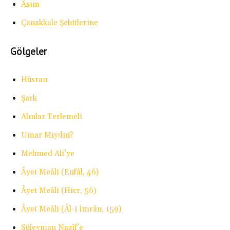
Âsım
Çanakkale Şehitlerine
Gölgeler
Hüsran
Şark
Alınlar Terlemeli
Umar Mıydın?
Mehmed Ali’ye
Âyet Meâli (Enfâl, 46)
Âyet Meâli (Hicr, 56)
Âyet Meâli (Âl-i İmrân, 159)
Süleyman Nazîf’e