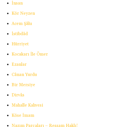
İnsan
Kör Neyzen
Acem Şâhı
İstibdâd
Hürriyet
Kocakarı İle Ömer
Ezanlar
Cânan Yurdu
Bir Mersiye
Dirvâs
Mahalle Kahvesi
Köse İmam
Nazım Parçaları – Ressam Haklı!