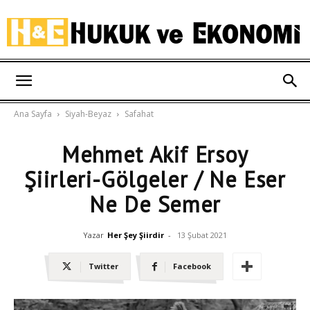
Hukuk
Ana Sayfa
Siyah-Beyaz
Safahat
ve
Mehmet Akif Ersoy
Şiirleri-Gölgeler / Ne Eser
Ekonomi
Ne De Semer
Yazar
Her Şey Şiirdir
-
13 Şubat 2021
Twitter
Facebook