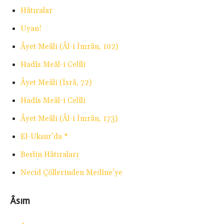
Hâtıralar
Uyan!
Âyet Meâli (Âl-i İmrân, 102)
Hadîs Meâl-i Celîli
Âyet Meâli (İsrâ, 72)
Hadîs Meâl-i Celîli
Âyet Meâli (Âl-i İmrân, 173)
El-Uksur’da *
Berlin Hâtıraları
Necid Çöllerinden Medîne’ye
Âsım