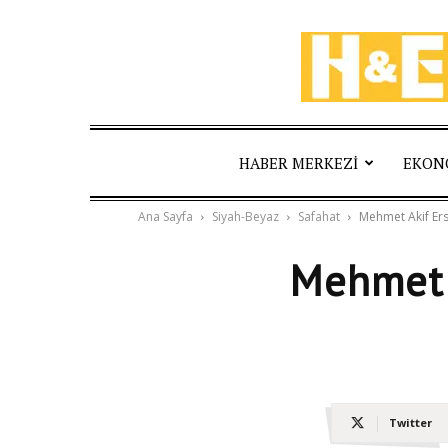
HABER MERKEZI
EKON
Ana Sayfa
Siyah-Beyaz
Safahat
Mehmet Akif Erso
Mehmet A
Twitter