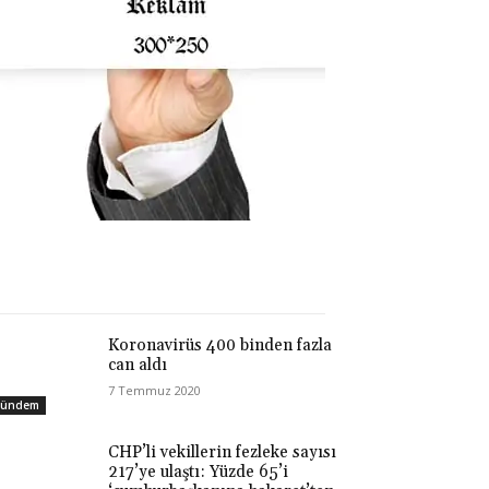
Koronavirüs 400 binden fazla
can aldı
7 Temmuz 2020
ündem
CHP’li vekillerin fezleke sayısı
217’ye ulaştı: Yüzde 65’i