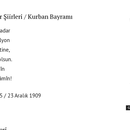
 Şiirleri / Kurban Bayramı
kadar
lyon
tine,
olsun.
în
âmîn!
5 / 23 Aralık 1909
G
eri