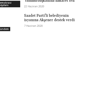
‘cumhurbaşkanına hakaret’ten
emokrasi
eydanı
22 Haziran 2020
Saadet Parti’li belediyenin
isyanına Akşener destek verdi
7 Haziran 2020
ündem