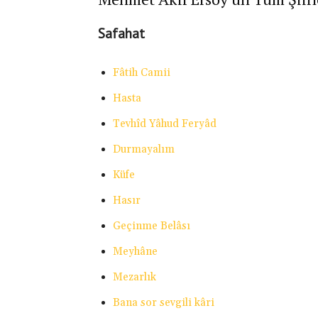
Safahat
Fâtih Camii
Hasta
Tevhîd Yâhud Feryâd
Durmayalım
Küfe
Hasır
Geçinme Belâsı
Meyhâne
Mezarlık
Bana sor sevgili kâri