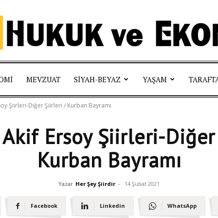
Hukuk
OMI
MEVZUAT
SIYAH-BEYAZ
YAŞAM
TARAFT
y Şiirleri-Diğer Şiirleri / Kurban Bayramı
kif Ersoy Şiirleri-Diğer Ş
ve
Kurban Bayramı
Yazar
Her Şey Şiirdir
-
14 Şubat 2021
Ekonomi
Facebook
Linkedin
WhatsApp