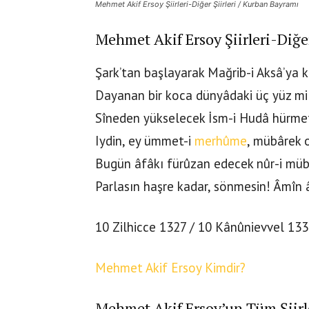
Mehmet Akif Ersoy Şiirleri-Diğer Şiirleri / Kurban Bayramı
Mehmet Akif Ersoy Şiirleri-Diğer
Şark’tan başlayarak Mağrib-i Aksâ’ya 
Dayanan bir koca dünyâdaki üç yüz mi
Sîneden yükselecek İsm-i Hudâ hürme
Iydin, ey ümmet-i
merhûme
, mübârek 
Bugün âfâkı fürûzan edecek nûr-i müb
Parlasın haşre kadar, sönmesin! Âmîn 
10 Zilhicce 1327 / 10 Kânûnievvel 133
Mehmet Akif Ersoy Kimdir?
Mehmet Akif Ersoy’un Tüm Şiirl