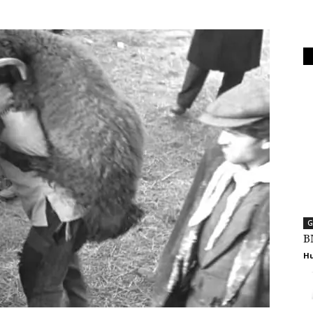
G
B
Hu