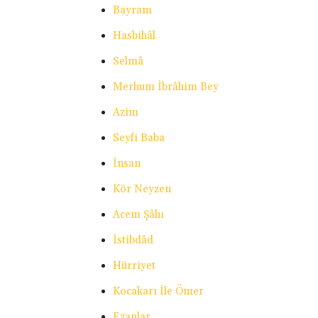
Bayram
Hasbihâl
Selmâ
Merhum İbrâhim Bey
Azim
Seyfi Baba
İnsan
Kör Neyzen
Acem Şâhı
İstibdâd
Hürriyet
Kocakarı İle Ömer
Ezanlar