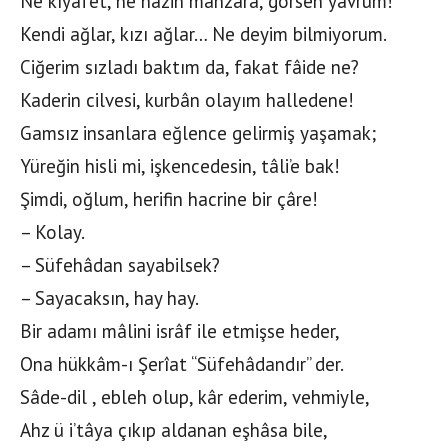
Ne kıyâfet, ne hazin manzara, görsen yavrum!
Kendi ağlar, kızı ağlar… Ne deyim bilmiyorum.
Ciğerim sızladı baktım da, fakat fâide ne?
Kaderin cilvesi, kurbân olayım halledene!
Gamsız insanlara eğlence gelirmiş yaşamak;
Yüreğin hisli mi, işkencedesin, tâli’e bak!
Şimdi, oğlum, herifin hacrine bir çâre!
– Kolay.
– Süfehâdan sayabilsek?
– Sayacaksın, hay hay.
Bir adamı mâlini isrâf ile etmişse heder,
Ona hükkâm-ı Şerîat “Süfehâdandır” der.
Sâde-dil , ebleh olup, kâr ederim, vehmiyle,
Ahz ü i’tâya çıkıp aldanan eşhâsa bile,