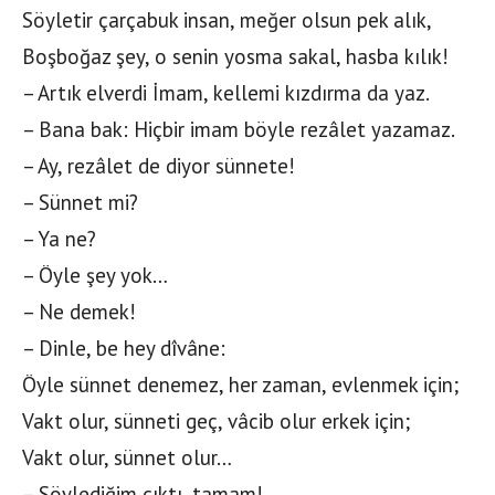
Söyletir çarçabuk insan, meğer olsun pek alık,
Boşboğaz şey, o senin yosma sakal, hasba kılık!
– Artık elverdi İmam, kellemi kızdırma da yaz.
– Bana bak: Hiçbir imam böyle rezâlet yazamaz.
– Ay, rezâlet de diyor sünnete!
– Sünnet mi?
– Ya ne?
– Öyle şey yok…
– Ne demek!
– Dinle, be hey dîvâne:
Öyle sünnet denemez, her zaman, evlenmek için;
Vakt olur, sünneti geç, vâcib olur erkek için;
Vakt olur, sünnet olur…
– Söylediğim çıktı, tamam!