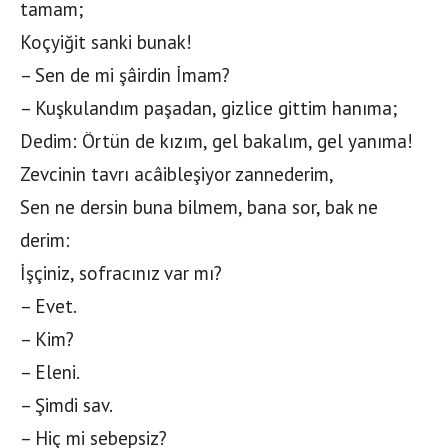
tamam;
Koçyiğit sanki bunak!
– Sen de mi şâirdin İmam?
– Kuşkulandım paşadan, gizlice gittim hanıma;
Dedim: Örtün de kızım, gel bakalım, gel yanıma!
Zevcinin tavrı acâibleşiyor zannederim,
Sen ne dersin buna bilmem, bana sor, bak ne
derim:
İşçiniz, sofracınız var mı?
– Evet.
– Kim?
– Eleni.
– Şimdi sav.
– Hiç mi sebepsiz?