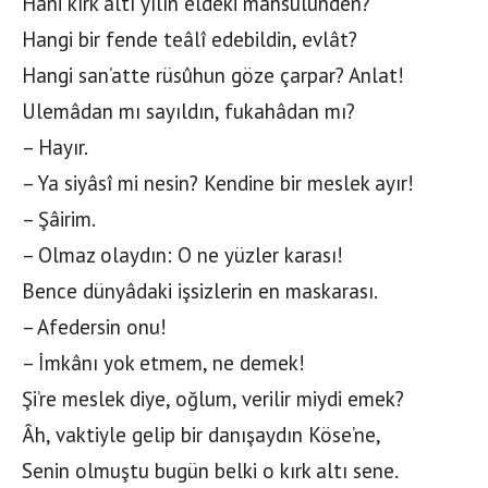
Hani kırk altı yılın eldeki mahsûlünden?
Hangi bir fende teâlî edebildin, evlât?
Hangi san’atte rüsûhun göze çarpar? Anlat!
Ulemâdan mı sayıldın, fukahâdan mı?
– Hayır.
– Ya siyâsî mi nesin? Kendine bir meslek ayır!
– Şâirim.
– Olmaz olaydın: O ne yüzler karası!
Bence dünyâdaki işsizlerin en maskarası.
– Afedersin onu!
– İmkânı yok etmem, ne demek!
Şi’re meslek diye, oğlum, verilir miydi emek?
Âh, vaktiyle gelip bir danışaydın Köse’ne,
Senin olmuştu bugün belki o kırk altı sene.