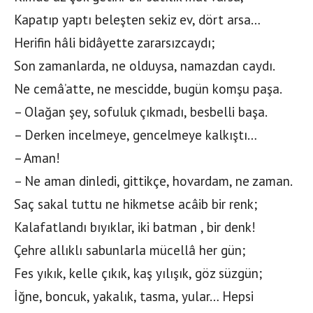
Kapatıp yaptı beleşten sekiz ev, dört arsa…
Herifin hâli bidâyette zararsızcaydı;
Son zamanlarda, ne olduysa, namazdan caydı.
Ne cemâ’atte, ne mescidde, bugün komşu paşa.
– Olağan şey, sofuluk çıkmadı, besbelli başa.
– Derken incelmeye, gencelmeye kalkıştı…
– Aman!
– Ne aman dinledi, gittikçe, hovardam, ne zaman.
Saç sakal tuttu ne hikmetse acâib bir renk;
Kalafatlandı bıyıklar, iki batman , bir denk!
Çehre allıklı sabunlarla mücellâ her gün;
Fes yıkık, kelle çıkık, kaş yılışık, göz süzgün;
İğne, boncuk, yakalık, tasma, yular… Hepsi