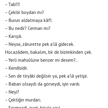
– Tabî’î!
– Çekilir boydan mı?
– Burun aldatmaya kâfî.
– Bu nedir? Cerman mı?
– Karışık.
– Neyse, zârurette pek a’lâ gidecek.
Hocazâdem, bakalım, bir de bizimkinden çek.
– Yerli mahsûlüne benzer mi desem?..
– Kendisidir.
– Sen de tiryâki değilsin ya, pek a’lâ yetişir.
– Baban olsaydı da görseydi, işin vardı.
– Neyi?
– Çektiğin murdarı.
– Sevmezdi, evet, böyle şeyi.