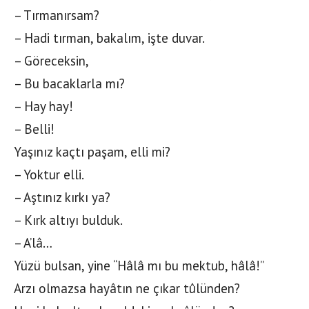
– Tırmanırsam?
– Hadi tırman, bakalım, işte duvar.
– Göreceksin,
– Bu bacaklarla mı?
– Hay hay!
– Belli!
Yaşınız kaçtı paşam, elli mi?
– Yoktur elli.
– Aştınız kırkı ya?
– Kırk altıyı bulduk.
– A’lâ…
Yüzü bulsan, yine “Hâlâ mı bu mektub, hâlâ!”
Arzı olmazsa hayâtın ne çıkar tûlünden?