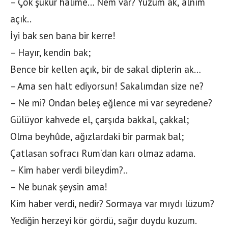
– Çok şükür hâlime… Nem var? Yüzüm ak, alnım
açık..
İyi bak sen bana bir kerre!
– Hayır, kendin bak;
Bence bir kellen açık, bir de sakal diplerin ak…
– Ama sen halt ediyorsun! Sakalımdan size ne?
– Ne mi? Ondan beleş eğlence mi var seyredene?
Gülüyor kahvede el, çarşıda bakkal, çakkal;
Olma beyhûde, ağızlardaki bir parmak bal;
Çatlasan sofracı Rum’dan karı olmaz adama.
– Kim haber verdi bileydim?..
– Ne bunak şeysin ama!
Kim haber verdi, nedir? Sormaya var mıydı lüzum?
Yediğin herzeyi kör gördü, sağır duydu kuzum.