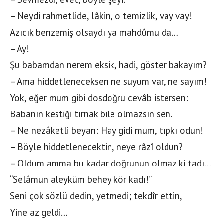
– Neydi rahmetlide, lâkin, o temizlik, vay vay!
Azıcık benzemiş olsaydı ya mahdûmu da…
– Ay!
Şu babamdan nerem eksik, hadi, göster bakayım?
– Ama hiddetleneceksen ne suyum var, ne sayım!
Yok, eğer mum gibi dosdoğru cevâb istersen:
Babanın kestiği tırnak bile olmazsın sen.
– Ne nezâketli beyan: Hay gidi mum, tıpkı odun!
– Böyle hiddetlenecektin, neye râzî oldun?
– Oldum amma bu kadar doğrunun olmaz ki tadı…
“Selâmun aleyküm behey kör kadı!”
Seni çok sözlü dedin, yetmedi; tekdîr ettin,
Yine az geldi…