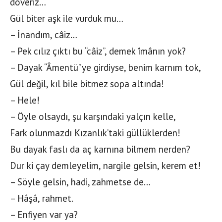
döveriz…
Gül biter aşk ile vurduk mu…
– İnandım, câiz…
– Pek cılız çıktı bu “câiz”, demek îmânın yok?
– Dayak “Âmentü”ye girdiyse, benim karnım tok,
Gül değil, kıl bile bitmez sopa altında!
– Hele!
– Öyle olsaydı, şu karşındaki yalçın kelle,
Fark olunmazdı Kızanlık’taki güllüklerden!
Bu dayak faslı da aç karnına bilmem nerden?
Dur ki çay demleyelim, nargile gelsin, kerem et!
– Söyle gelsin, hadi, zahmetse de…
– Hâşâ, rahmet.
– Enfiyen var ya?