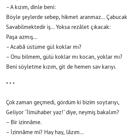
– A kızım, dinle beni:
Böyle şeylerde sebep, hikmet aranmaz… Çabucak
Savabilmektedir iş… Yoksa rezâlet çıkacak:
Paşa azmış…
– Acabâ üstüme gül koklar mı?
– Onu bilmem, gülü koklar mı kocan, yoklar mı?
Beni söyletme kızım, git de hemen sav karıyı.
* * *
Çok zaman geçmedi, gördüm ki bizim soytarıyı,
Geliyor “İlmühaber yaz!” diye, neymiş bakalım?
– Bir izinnâme.
– İzinnâme mi? Hay hay, lâzım…