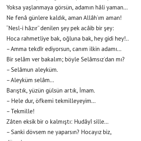
Yoksa yaşlanmaya görsün, adamın hâli yaman…
Ne fenâ günlere kaldık, aman Allâh’ım aman!
“Nesl-i hâzır” denilen şey pek acâib bir şey:
Hoca rahmetliye bak, oğluna bak, hey gidi hey!..
– Amma tekdîr ediyorsun, canım ilkin adamı…
Bir selâm ver bakalım; böyle Selâmsız’dan mı?
– Selâmun aleyküm.
– Aleyküm selâm…
Barıştık, yüzün gülsün artık, İmam.
– Hele dur, öfkemi tekmilleyeyim…
– Tekmille!
Zâten eksik bir o kalmıştı: Hudâyî sille…
– Sanki dövsem ne yaparsın? Hocayız biz,