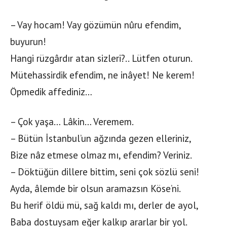
– Vay hocam! Vay gözümün nûru efendim,
buyurun!
Hangi rüzgârdır atan sizleri?.. Lütfen oturun.
Mütehassirdik efendim, ne inâyet! Ne kerem!
Öpmedik affediniz…
– Çok yaşa… Lâkin… Veremem.
– Bütün İstanbul’un ağzında gezen elleriniz,
Bize nâz etmese olmaz mı, efendim? Veriniz.
– Döktüğün dillere bittim, seni çok sözlü seni!
Ayda, âlemde bir olsun aramazsın Köse’ni.
Bu herif öldü mü, sağ kaldı mı, derler de ayol,
Baba dostuysam eğer kalkıp ararlar bir yol.