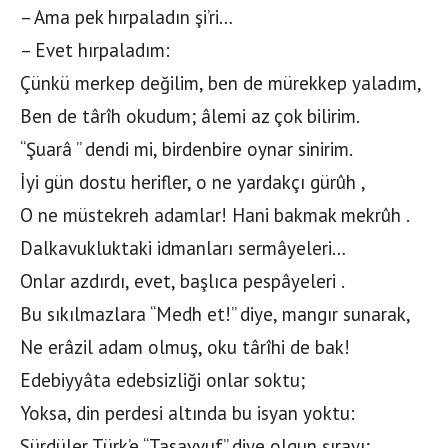
– Ama pek hırpaladın şi’ri…
– Evet hırpaladım:
Çünkü merkep değilim, ben de mürekkep yaladım,
Ben de târîh okudum; âlemi az çok bilirim.
“Şuarâ ” dendi mi, birdenbire oynar sinirim.
İyi gün dostu herifler, o ne yardakçı gürûh ,
O ne müstekreh adamlar! Hani bakmak mekrûh .
Dalkavukluktaki idmanları sermâyeleri…
Onlar azdırdı, evet, başlıca pespâyeleri .
Bu sıkılmazlara “Medh et!” diye, mangır sunarak,
Ne erâzil adam olmuş, oku târîhi de bak!
Edebiyyâta edebsizliği onlar soktu;
Yoksa, din perdesi altında bu isyan yoktu:
Sürdüler Türk’e “Tasavvuf” diye olgun şırayı;