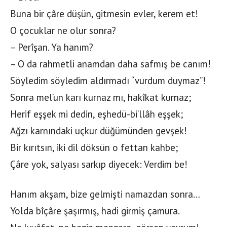
Buna bir çâre düşün, gitmesin evler, kerem et!
O çocuklar ne olur sonra?
– Perîşan. Ya hanım?
– O da rahmetli anamdan daha safmış be canım!
Söyledim söyledim aldırmadı “vurdum duymaz”!
Sonra mel’un karı kurnaz mı, hakîkat kurnaz;
Herif eşşek mi dedin, eşhedü-bi’llâh eşşek;
Ağzı karnındaki uçkur düğümünden gevşek!
Bir kırıtsın, iki dil döksün o fettan kahbe;
Çâre yok, salyası sarkıp diyecek: Verdim be!
Hanım akşam, bize gelmişti namazdan sonra…
Yolda bîçâre şaşırmış, hadi girmiş çamura.