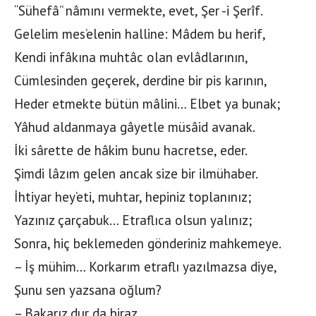
“Sühefâ” nâmını vermekte, evet, Şer -i Şerîf.
Gelelim mes’elenin halline: Mâdem bu herif,
Kendi infâkına muhtâc olan evlâdlarının,
Cümlesinden geçerek, derdine bir pis karının,
Heder etmekte bütün mâlini… Elbet ya bunak;
Yâhud aldanmaya gâyetle müsâid avanak.
İki sârette de hâkim bunu hacretse, eder.
Şimdi lâzım gelen ancak size bir ilmühaber.
İhtiyar hey’eti, muhtar, hepiniz toplanınız;
Yazınız çarçabuk… Etraflıca olsun yalınız;
Sonra, hiç beklemeden gönderiniz mahkemeye.
– İş mühim… Korkarım etraflı yazılmazsa diye,
Şunu sen yazsana oğlum?
– Bakarız dur da biraz…