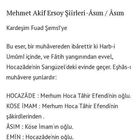
Mehmet Akif Ersoy Şiirleri-Âsım / Âsım
Kardeşim Fuad Şemsî’ye
Bu eser, bir muhâvereden ibârettir ki Harb-i
Umûmî içinde, ve Fâtih yangınından evvel,
Hocazâde’nin Sarıgüzel’deki evinde geçer. Eşhâs-ı
muhâvere şunlardır:
HOCAZÂDE : Merhum Hoca Tâhir Efendi’nin oğlu.
KÖSE İMAM : Merhum Hoca Tâhir Efendi’nin
şâkirdlerinden .
ÂSIM : Köse İmam’ın oğlu.
EMİN : Hocazâde’nin oğlu.