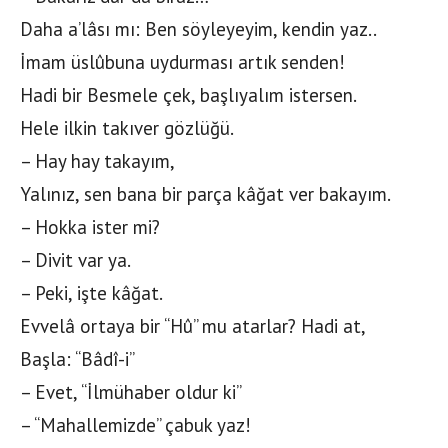
Daha a’lâsı mı: Ben söyleyeyim, kendin yaz..
İmam üslûbuna uydurması artık senden!
Hadi bir Besmele çek, başlıyalım istersen.
Hele ilkin takıver gözlüğü.
– Hay hay takayım,
Yalınız, sen bana bir parça kâğat ver bakayım.
– Hokka ister mi?
– Divit var ya.
– Peki, işte kâğat.
Evvelâ ortaya bir “Hû” mu atarlar? Hadi at,
Başla: “Bâdî-i”
– Evet, “İlmühaber oldur ki”
– “Mahallemizde” çabuk yaz!