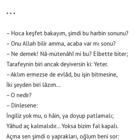
* * *
– Hoca keşfet bakayım, şimdi bu harbin sonunu?
– Onu Allah bilir amma, acaba var mı sonu?
– Ne demek! Nâ-mütenâhî mi bu? Elbette biter;
Tarafeynin biri ancak deyiversin ki: Yeter.
– Aklım ermezse de evlâd, bu işin bitmesine,
İki şeyden biri lâzım…
– O nedir?
– Dinlesene:
İngiliz yok mu, o hâin, ya doyup patlamalı;
Yâhud aç kalmalıdır… Yoksa bizim fal kapalı.
Açma sen şimdi o yaprakları, oğlum beni sor: