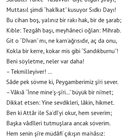
Muttasıl şimdi “hakîkat” kusuyor Sıdkı Dayı!
Bu cihan boş, yalınız bir rakı hak, bir de şarab;
Kıble: Tezgâh başı, meyhâneci oğlan: Mihrab.
Git o “Dîvan” mı, ne karn’ağrısıdır, aç da onu,
Kokla bir kerre, kokar mis gibi “Sandıkburnu”!
Beni söyletme, neler var daha!
– Tekmilleyiver! …
Sâde pek sövme ki, Peygamberimiz şi’ri sever.
– Vâkıâ “İnne mine’ş-şi’ri…” büyük bir ni’met;
Dikkat etsen: Yine sevdikleri, lâkin, hikmet.
Ben ki Attâr ile Sa’dî’yi okur, hem severim;
Başka vâdîleri tutmuşlara ancak söverim.
Hem senin şi’re müdâfi’ çıkışın ma’nâsız: