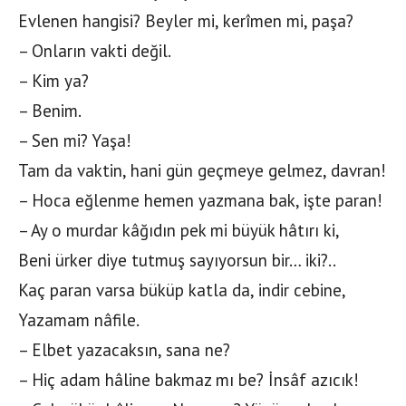
Evlenen hangisi? Beyler mi, kerîmen mi, paşa?
– Onların vakti değil.
– Kim ya?
– Benim.
– Sen mi? Yaşa!
Tam da vaktin, hani gün geçmeye gelmez, davran!
– Hoca eğlenme hemen yazmana bak, işte paran!
– Ay o murdar kâğıdın pek mi büyük hâtırı ki,
Beni ürker diye tutmuş sayıyorsun bir… iki?..
Kaç paran varsa büküp katla da, indir cebine,
Yazamam nâfile.
– Elbet yazacaksın, sana ne?
– Hiç adam hâline bakmaz mı be? İnsâf azıcık!