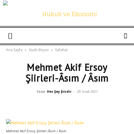
Hukuk
Ana Sayfa
Siyah-Beyaz
Safahat
Mehmet Akif Ersoy
ve
Şiirleri-Âsım / Âsım
Yazar
Her Şey Şiirdir
-
29 Ocak 2021
Ekonomi
Twitter
Facebook
Linkedin
Mehmet Akif Ersoy Şiirleri-Âsım / Âsım