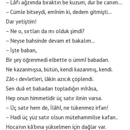
– Lâfı ağzımda bıraktın be kuzum, dur be canım…
– Cümle bitseydi, emînim ki, dedem gitmişti…
Dar yetiştim!
– Ne o, sırtlan da mı olduk şimdi?
– Neyse bahsinde devam et bakalım…
– İşte baban,
Bir şey öğrenmedi elbette o ümmî babadan.
Ne kazanmışsa, bütün, kendi kazanmış, kendi.
Zât-ı devletleri, lâkin azıcık çöplendi.
Sen duâ et babadan topladığın mîrâsa,
Hep onun himmetidir üç satır ilmin varsa.
– Üç satır hem de, İlâhî, ne tükenmez irfan!
– Hadi üç yüz satır olsun mütehammilse kafan..
Hoca’nın kâ’bına yükselmen için dağlar var.