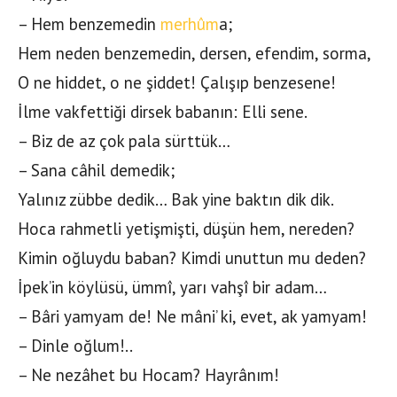
– Hem benzemedin
merhûm
a;
Hem neden benzemedin, dersen, efendim, sorma,
O ne hiddet, o ne şiddet! Çalışıp benzesene!
İlme vakfettiği dirsek babanın: Elli sene.
– Biz de az çok pala sürttük…
– Sana câhil demedik;
Yalınız zübbe dedik… Bak yine baktın dik dik.
Hoca rahmetli yetişmişti, düşün hem, nereden?
Kimin oğluydu baban? Kimdi unuttun mu deden?
İpek’in köylüsü, ümmî, yarı vahşî bir adam…
– Bâri yamyam de! Ne mâni’ ki, evet, ak yamyam!
– Dinle oğlum!..
– Ne nezâhet bu Hocam? Hayrânım!