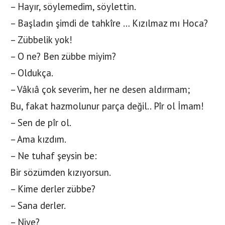
– Hayır, söylemedim, söylettin.
– Başladın şimdi de tahkîre … Kızılmaz mı Hoca?
– Zübbelik yok!
– O ne? Ben zübbe miyim?
– Oldukça.
– Vâkıâ çok severim, her ne desen aldırmam;
Bu, fakat hazmolunur parça değil.. Pîr ol İmam!
– Sen de pîr ol.
– Ama kızdım.
– Ne tuhaf şeysin be:
Bir sözümden kızıyorsun.
– Kime derler zübbe?
– Sana derler.
– Niye?