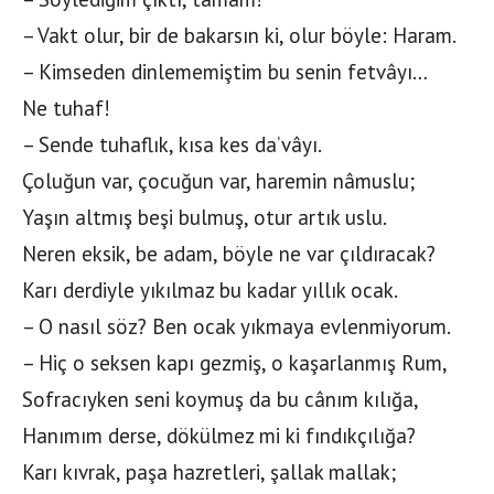
– Vakt olur, bir de bakarsın ki, olur böyle: Haram.
– Kimseden dinlememiştim bu senin fetvâyı…
Ne tuhaf!
– Sende tuhaflık, kısa kes da’vâyı.
Çoluğun var, çocuğun var, haremin nâmuslu;
Yaşın altmış beşi bulmuş, otur artık uslu.
Neren eksik, be adam, böyle ne var çıldıracak?
Karı derdiyle yıkılmaz bu kadar yıllık ocak.
– O nasıl söz? Ben ocak yıkmaya evlenmiyorum.
– Hiç o seksen kapı gezmiş, o kaşarlanmış Rum,
Sofracıyken seni koymuş da bu cânım kılığa,
Hanımım derse, dökülmez mi ki fındıkçılığa?
Karı kıvrak, paşa hazretleri, şallak mallak;