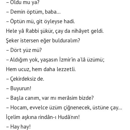
– Oldu mu ya?
– Demin öptüm, baba…
– Öptün mü, git öyleyse hadi.
Hele yâ Rabbi şükür, çay da nihâyet geldi.
Şeker istersen eğer bulduralım?
– Dört yüz mü?
– Aldığım yok, yaşasın İzmir’in a’lâ üzümü;
Hem ucuz, hem daha lezzetli.
– Çekirdeksiz de.
– Buyurun!
– Başla canım, var mı merâsim bizde?
– Hocam, evvelce üzüm çiğnenecek, üstüne çay…
İçelim aşkına rindân-ı Hudâ’nın!
– Hay hay!