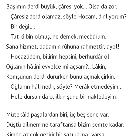
Başımın derdi büyük, çâresi yok… Olsa da zor.
– Çâresiz derd olamaz, söyle Hocam, dinliyorum?
– Bir değil…
– Tut ki bin olmuş, ne demek, mecbûrum.
Sana hizmet, babamın rûhuna rahmettir, ayol!
– Hocazâdem, bilirim hepsini, berhurdâr ol.
Oğlanın hâlini evvelce mi açsam?.. Lâkin,
Komşunun derdi dururken bunu açmak çirkin.
– Oğlanın hâli nedir, söyle? Merâk etmedeyim…
– Hele dursun da o, ilkin şunu bir nakledeyim:
Mütekâid paşalardan biri, üç beş sene var,
Düştü bilmem ne taraftansa bizim semte kadar.
Kimde az çok getirir bir satılık mal varsa,