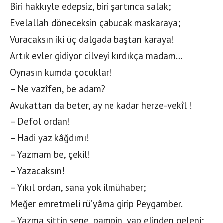
Biri hakkıyle edepsiz, biri şartınca salak;
Evelallah döneceksin çabucak maskaraya;
Vuracaksın iki üç dalgada baştan karaya!
Artık evler gidiyor cilveyi kırdıkça madam…
Oynasın kumda çocuklar!
– Ne vazîfen, be adam?
Avukattan da beter, ay ne kadar herze-vekîl !
– Defol ordan!
– Hadi yaz kâğdımı!
– Yazmam be, çekil!
– Yazacaksın!
– Yıkıl ordan, sana yok ilmühaber;
Meğer emretmeli rü’yâma girip Peygamber.
– Yazma sittin sene, pampin, yap elinden geleni;