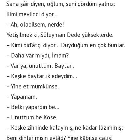
Sana şâir diyen, oğlum, seni gördüm yalnız:
Kimi mevlidci diyor…
– Ah, olabilsem, nerde!
Yetişilmez ki, Süleyman Dede yükseklerde.
– Kimi bid’âtçi diyor… Duyduğum en çok bunlar.
– Daha var mıydı, İmam?
– Var ya, unuttum: Baytar .
– Keşke baytarlık edeydim…
– Yine et mümkünse.
– Yapamam.
– Belki yapardın be…
– Unuttum be Köse.
– Keşke zihninde kalaymış, ne kadar lâzımmış;
Beni dinler misin evlâd? Yine kâbilse çalış: