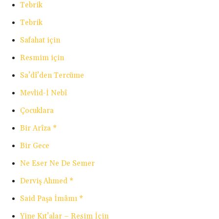
Tebrik
Tebrik
Safahat için
Resmim için
Sa’dî’den Tercüme
Mevlid-İ Nebî
Çocuklara
Bir Arîza *
Bir Gece
Ne Eser Ne De Semer
Derviş Ahmed *
Said Paşa İmâmı *
Yine Kıt’alar – Resim İçin