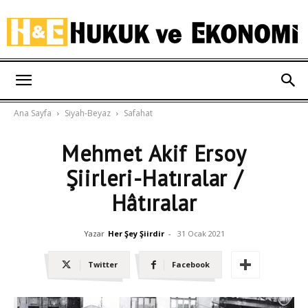
Hukuk
Ana Sayfa
Siyah-Beyaz
Safahat
ve
Mehmet Akif Ersoy
Şiirleri-Hatıralar /
Ekonomi
Hâtıralar
Yazar
Her Şey Şiirdir
-
31 Ocak 2021
Twitter
Facebook