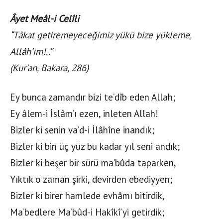
Âyet Meâl-i Celîli
“Tâkat getiremeyeceğimiz yükü bize yükleme,
Allâh’ım!..”
(Kur’an, Bakara, 286)
Ey bunca zamandır bizi te’dîb eden Allah;
Ey âlem-i İslâm’ı ezen, inleten Allah!
Bizler ki senin va’d-i İlâhîne inandık;
Bizler ki bin üç yüz bu kadar yıl seni andık;
Bizler ki beşer bir sürü ma’bûda taparken,
Yıktık o zaman şirki, devirden ebediyyen;
Bizler ki birer hamlede evhâmı bitirdik,
Ma’bedlere Ma’bûd-i Hakîkî’yi getirdik;