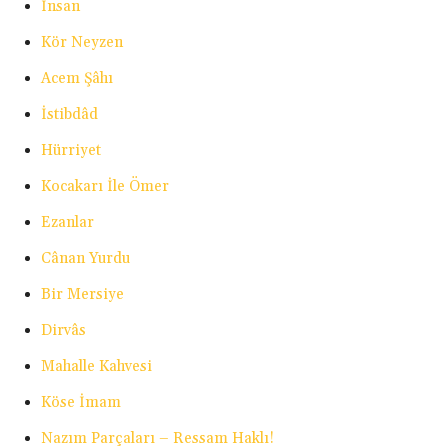
İnsan
Kör Neyzen
Acem Şâhı
İstibdâd
Hürriyet
Kocakarı İle Ömer
Ezanlar
Cânan Yurdu
Bir Mersiye
Dirvâs
Mahalle Kahvesi
Köse İmam
Nazım Parçaları – Ressam Haklı!