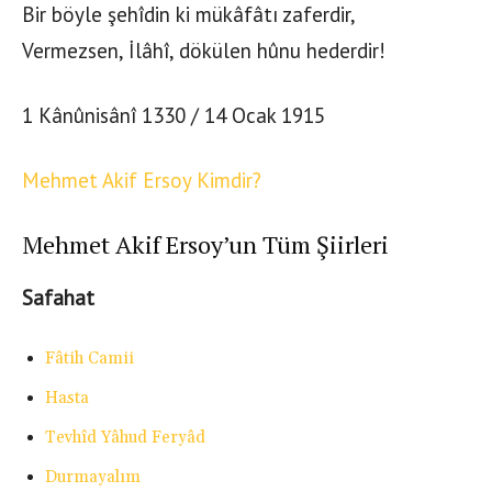
Bir böyle şehîdin ki mükâfâtı zaferdir,
Vermezsen, İlâhî, dökülen hûnu hederdir!
1 Kânûnisânî 1330 / 14 Ocak 1915
Mehmet Akif Ersoy Kimdir?
Mehmet Akif Ersoy’un Tüm Şiirleri
Safahat
Fâtih Camii
Hasta
Tevhîd Yâhud Feryâd
Durmayalım