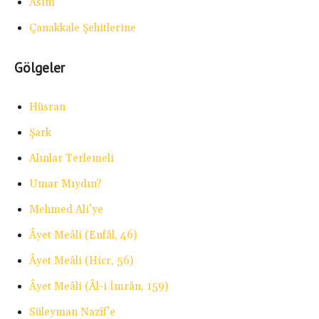
Âsım
Çanakkale Şehitlerine
Gölgeler
Hüsran
Şark
Alınlar Terlemeli
Umar Mıydın?
Mehmed Ali’ye
Âyet Meâli (Enfâl, 46)
Âyet Meâli (Hicr, 56)
Âyet Meâli (Âl-i İmrân, 159)
Süleyman Nazîf’e