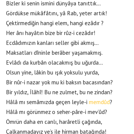
Bizler ki senin ismini dünyâya tanıttık…
Gördükse mükâfâtını, yâ Rab, yeter artık!
Çektirmediğin hangi elem, hangi ezâdır ?
Her ânı hayâtın bize bir rûz-i cezâdır!
Ecdâdımızın kanları seller gibi akmış…
Maksatları dîninle berâber yaşamakmış.
Evlâdı da kurbân olacakmış bu uğurda…
Olsun yine, lâkin bu ışık yoksulu yurda,
Bir nûr-i nazar yok mu ki baksın bacasından?
Bir yıldız, İlâhî! Bu ne zulmet, bu ne zindan?
Hâlâ mı semâmızda geçen leyle-i
memdûd
?
Hâlâ mı görünmez o seher-pâre-i mev’ûd?
Ömrün daha en canlı, harâretli çağında,
Çalkanmadayız ye’s ile hirman batağında!