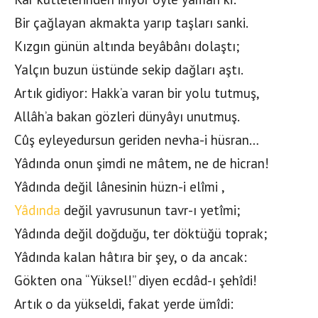
Bir çağlayan akmakta yarıp taşları sanki.
Kızgın günün altında beyâbânı dolaştı;
Yalçın buzun üstünde sekip dağları aştı.
Artık gidiyor: Hakk’a varan bir yolu tutmuş,
Allâh’a bakan gözleri dünyâyı unutmuş.
Cûş eyleyedursun geriden nevha-i hüsran…
Yâdında onun şimdi ne mâtem, ne de hicran!
Yâdında değil lânesinin hüzn-i elîmi ,
Yâdında
değil yavrusunun tavr-ı yetîmi;
Yâdında değil doğduğu, ter döktüğü toprak;
Yâdında kalan hâtıra bir şey, o da ancak:
Gökten ona “Yüksel!” diyen ecdâd-ı şehîdi!
Artık o da yükseldi, fakat yerde ümîdi: