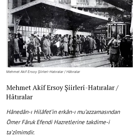
Mehmet Akif Ersoy Şiirleri-Hatıralar / Hâtıralar
Mehmet Akif Ersoy Şiirleri-Hatıralar /
Hâtıralar
Hânedân-ı Hilâfet’in erkân-ı mu’azzamasından
Ömer Fâruk Efendi Hazretlerine takdime-i
ta’zîmimdir.