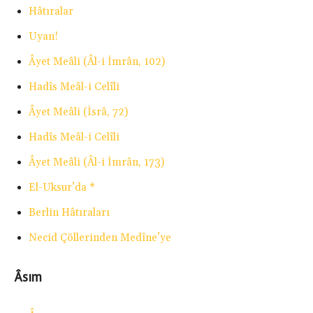
Hâtıralar
Uyan!
Âyet Meâli (Âl-i İmrân, 102)
Hadîs Meâl-i Celîli
Âyet Meâli (İsrâ, 72)
Hadîs Meâl-i Celîli
Âyet Meâli (Âl-i İmrân, 173)
El-Uksur’da *
Berlin Hâtıraları
Necid Çöllerinden Medîne’ye
Âsım