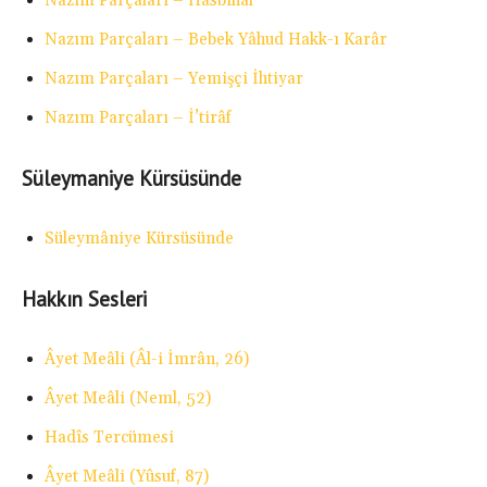
Nazım Parçaları – Hasbihâl
Nazım Parçaları – Bebek Yâhud Hakk-ı Karâr
Nazım Parçaları – Yemişçi İhtiyar
Nazım Parçaları – İ’tirâf
Süleymaniye Kürsüsünde
Süleymâniye Kürsüsünde
Hakkın Sesleri
Âyet Meâli (Âl-i İmrân, 26)
Âyet Meâli (Neml, 52)
Hadîs Tercümesi
Âyet Meâli (Yûsuf, 87)