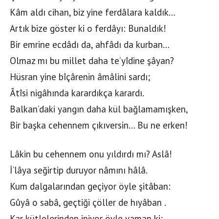
Kâm aldı cihan, biz yine ferdâlara kaldık…
Artık bize göster ki o ferdâyı: Bunaldık!
Bir emrine ecdâdı da, ahfâdı da kurban…
Olmaz mı bu millet daha te’yîdine şâyan?
Hüsran yine bîçârenin âmâlini sardı;
Âtîsi nigâhında karardıkça karardı.
Balkan’daki yangın daha kül bağlamamışken,
Bir başka cehennem çıkıversin… Bu ne erken!
Lâkin bu cehennem onu yıldırdı mı? Aslâ!
İ’lâya seğirtip duruyor nâmını hâlâ.
Kum dalgalarından geçiyor öyle şitâban:
Gûyâ o sabâ, geçtiği çöller de hıyâban .
Kar kütlelerinden iniyor öyle yaman ki: