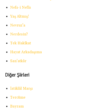
Nefs-i Nefîs
Yaş Altmış!
Nevruz’a
Nerdesin?
Tek Hakîkat
Hayat Arkadaşıma
San’atkâr
Diğer Şiirleri
İstiklâl Marşı
Tercüme
Bayram