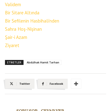
Validem
Bir Sitare Altında
Bir Sefilenin Hasbihali’nden
Sahra Hoş-Nişinan
Şair-i Azam
Ziyaret
ETIKETLER
Abdülhak Hamit Tarhan
Twitter
Facebook
SORU SOR - CEVAP VER