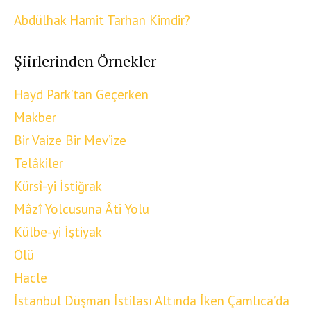
Abdülhak Hamit Tarhan Kimdir?
Şiirlerinden Örnekler
Hayd Park’tan Geçerken
Makber
Bir Vaize Bir Mev’ize
Telâkiler
Kürsî-yi İstiğrak
Mâzî Yolcusuna Âti Yolu
Külbe-yi İştiyak
Ölü
Hacle
İstanbul Düşman İstilası Altında İken Çamlıca’da