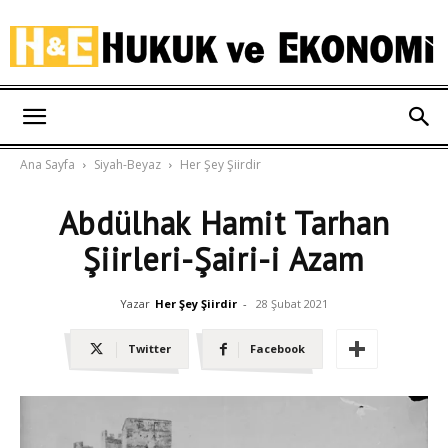
Hukuk
Ana Sayfa
Siyah-Beyaz
Her Şey Şiirdir
ve
Abdülhak Hamit Tarhan
Şiirleri-Şairi-i Azam
Ekonomi
Yazar
Her Şey Şiirdir
-
28 Şubat 2021
Twitter
Facebook