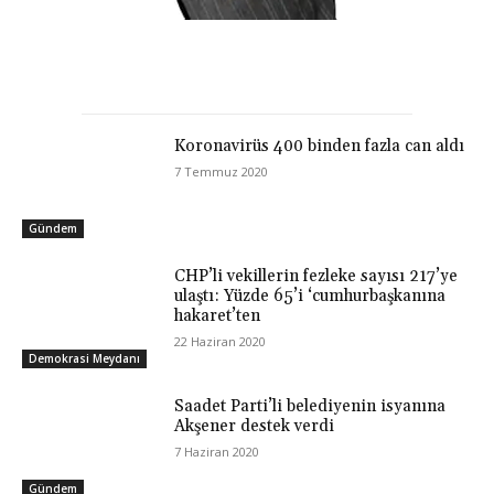
Koronavirüs 400 binden fazla can aldı
7 Temmuz 2020
Gündem
CHP’li vekillerin fezleke sayısı 217’ye
ulaştı: Yüzde 65’i ‘cumhurbaşkanına
hakaret’ten
22 Haziran 2020
Demokrasi Meydanı
Saadet Parti’li belediyenin isyanına
Akşener destek verdi
7 Haziran 2020
Gündem