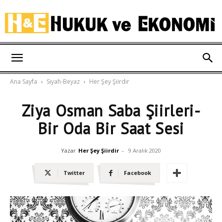
Hukuk
Ana Sayfa
Siyah-Beyaz
Her Şey Şiirdir
ve
Ziya Osman Saba Şiirleri-
Bir Oda Bir Saat Sesi
Ekonomi
Yazar
Her Şey Şiirdir
-
9 Aralık 2020
Twitter
Facebook