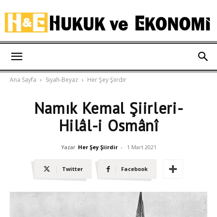
Hukuk
Ana Sayfa
Siyah-Beyaz
Her Şey Şiirdir
ve
Namık Kemal Şiirleri-
Hilâl-i Osmânî
Ekonomi
Yazar
Her Şey Şiirdir
-
1 Mart 2021
Twitter
Facebook