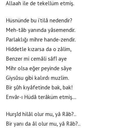
Allaah ile de tekellüm etmiş.
Hüsnünde bu i’tilâ nedendir?
Meh-tâb yanında yâsemendir.
Parlaklığı mihre hande-zendir.
Hiddetle kızarsa da o zâlim,
Benzer mi cemâli sâfî aye
Mihr olsa eğer peyinde sâye
Giysûsu gibi kalırdı muzlim.
Bir şûh kıyâfetinde bak, bak!
Envâr-ı Hüdâ terâküm etmiş…
Hurşîd hilâl olur mu, yâ Râb?..
Bir yanı da âl olur mu, yâ Râb?..