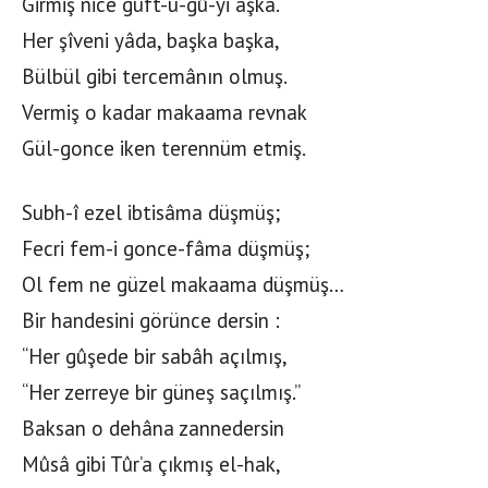
Girmiş nice güft-ü-gû-yi aşka.
Her şîveni yâda, başka başka,
Bülbül gibi tercemânın olmuş.
Vermiş o kadar makaama revnak
Gül-gonce iken terennüm etmiş.
Subh-î ezel ibtisâma düşmüş;
Fecri fem-i gonce-fâma düşmüş;
Ol fem ne güzel makaama düşmüş…
Bir handesini görünce dersin :
“Her gûşede bir sabâh açılmış,
“Her zerreye bir güneş saçılmış.”
Baksan o dehâna zannedersin
Mûsâ gibi Tûr’a çıkmış el-hak,