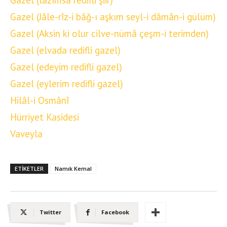
Gazel (lazımsa redifli şiir)
Gazel (Jâle-rîz-i bâğ-ı aşkım seyl-i dâmân-i gülüm)
Gazel (Aksin ki olur cilve-nümâ çeşm-i terimden)
Gazel (elvada redifli gazel)
Gazel (edeyim redifli gazel)
Gazel (eylerim redifli gazel)
Hilâl-i Osmânî
Hürriyet Kasidesi
Vaveyla
ETIKETLER
Namık Kemal
Twitter
Facebook