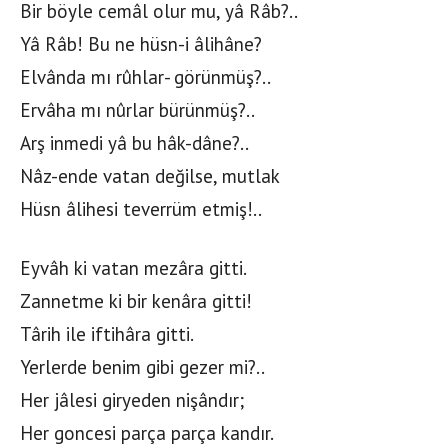
Bir böyle cemâl olur mu, yâ Râb?..
Yâ Râb! Bu ne hüsn-i âlihâne?
Elvânda mı rûhlar- görünmüş?..
Ervâha mı nûrlar bürünmüş?..
Arş inmedi yâ bu hâk-dâne?..
Nâz-ende vatan değilse, mutlak
Hüsn âlihesi teverrüm etmiş!..
Eyvâh ki vatan mezâra gitti.
Zannetme ki bir kenâra gitti!
Târih ile iftihâra gitti.
Yerlerde benim gibi gezer mi?..
Her jâlesi giryeden nişândır;
Her goncesi parça parça kandır.