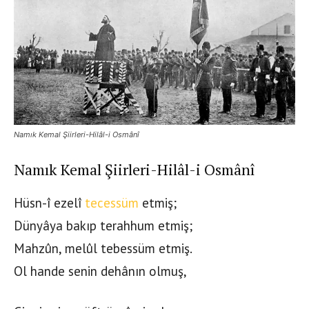
Namık Kemal Şiirleri-Hilâl-i Osmânî
Namık Kemal Şiirleri-Hilâl-i Osmânî
Hüsn-î ezelî
tecessüm
etmiş;
Dünyâya bakıp terahhum etmiş;
Mahzûn, melûl tebessüm etmiş.
Ol hande senin dehânın olmuş,