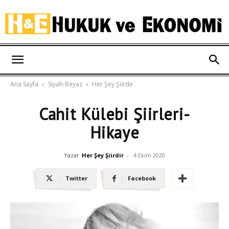
Hukuk
Ana Sayfa
Siyah-Beyaz
Her Şey Şiirdir
ve
Cahit Külebi Şiirleri-
Hikaye
Ekonomi
Yazar
Her Şey Şiirdir
-
4 Ekim 2020
Twitter
Facebook