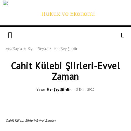
Hukuk
Ana Sayfa
Siyah-Beyaz
Her Şey Şiirdir
Cahit Külebi Şiirleri-Evvel
ve
Zaman
Yazar
Her Şey Şiirdir
-
3 Ekim 2020
Ekonomi
Twitter
Facebook
Linkedin
Cahit Külebi Şiirleri-Evvel Zaman