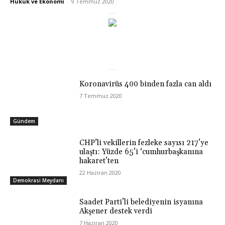
Hukuk ve Ekonomi
-
9 Temmuz 2020
Koronavirüs 400 binden fazla can aldı
7 Temmuz 2020
Gündem
CHP’li vekillerin fezleke sayısı 217’ye
ulaştı: Yüzde 65’i ‘cumhurbaşkanına
hakaret’ten
22 Haziran 2020
Demokrasi Meydanı
Saadet Parti’li belediyenin isyanına
Akşener destek verdi
7 Haziran 2020