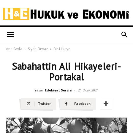
Hukuk
Ana Sayfa
Siyah-Beyaz
Bir Hikaye
ve
Sabahattin Ali Hikayeleri-
Portakal
Ekonomi
Yazar
Edebiyat Servisi
-
21 Ocak 2021
Twitter
Facebook