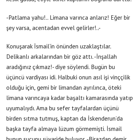
-Patlama yahu!.. Limana varınca anlarız! Eğer bir
şey varsa, acentadan evvel gelirler!..-
Konuşarak İsmail’in önünden uzaklaştılar.
Delikanlı arkalarından bir göz attı. -İnşallah
aradığınız çıkmaz!- diye söylendi. Bugün bu
üçüncü vardiyası idi. Halbuki onun asıl işi vinççilik
olduğu için, gemi bir limandan ayrılınca, öteki
limana varıncaya kadar başaltı kamarasında yatıp
uyumalıydı. Ama bu sefer tayfalardan üçünü
birden sıtma tutmuş, kaptan da İskenderun’da
başka tayfa almaya lüzum görmemişti. İsmail
bunun suçunu süvaride buluyor, -Birazdan demir