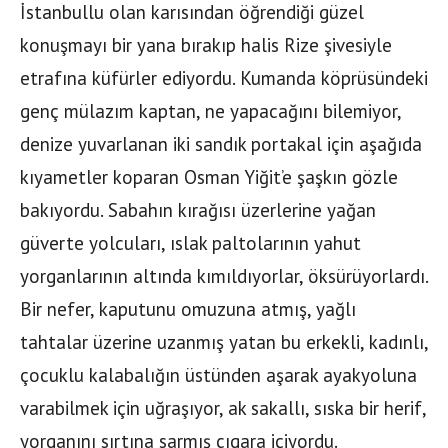
İstanbullu olan karısından öğrendiği güzel
konuşmayı bir yana bırakıp halis Rize şivesiyle
etrafına küfürler ediyordu. Kumanda köprüsündeki
genç mülazım kaptan, ne yapacağını bilemiyor,
denize yuvarlanan iki sandık portakal için aşağıda
kıyametler koparan Osman Yiğit’e şaşkın gözle
bakıyordu. Sabahın kırağısı üzerlerine yağan
güverte yolcuları, ıslak paltolarının yahut
yorganlarının altında kımıldıyorlar, öksürüyorlardı.
Bir nefer, kaputunu omuzuna atmış, yağlı
tahtalar üzerine uzanmış yatan bu erkekli, kadınlı,
çocuklu kalabalığın üstünden aşarak ayakyoluna
varabilmek için uğraşıyor, ak sakallı, sıska bir herif,
yorganını sırtına sarmış cıgara içiyordu.