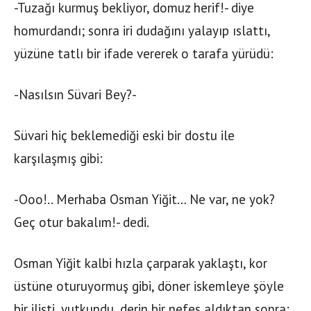
-Tuzağı kurmuş bekliyor, domuz herif!- diye
homurdandı; sonra iri dudağını yalayıp ıslattı,
yüzüne tatlı bir ifade vererek o tarafa yürüdü:
-Nasılsın Süvari Bey?-
Süvari hiç beklemediği eski bir dostu ile
karşılaşmış gibi:
-Ooo!.. Merhaba Osman Yiğit… Ne var, ne yok?
Geç otur bakalım!- dedi.
Osman Yiğit kalbi hızla çarparak yaklaştı, kor
üstüne oturuyormuş gibi, döner iskemleye şöyle
bir ilişti, yutkundu, derin bir nefes aldıktan sonra: