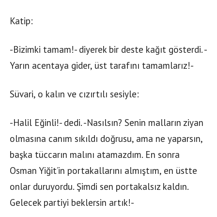
Katip:
-Bizimki tamam!- diyerek bir deste kağıt gösterdi. -
Yarın acentaya gider, üst tarafını tamamlarız!-
Süvari, o kalın ve cızırtılı sesiyle:
-Halil Eğinli!- dedi. -Nasılsın? Senin malların ziyan
olmasına canım sıkıldı doğrusu, ama ne yaparsın,
başka tüccarın malını atamazdım. En sonra
Osman Yiğit’in portakallarını almıştım, en üstte
onlar duruyordu. Şimdi sen portakalsız kaldın.
Gelecek partiyi beklersin artık!-