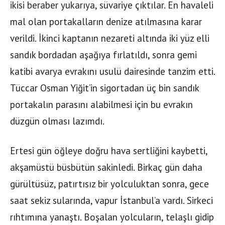
ikisi beraber yukarıya, süvariye çıktılar. En havaleli
mal olan portakalların denize atılmasına karar
verildi. İkinci kaptanın nezareti altında iki yüz elli
sandık bordadan aşağıya fırlatıldı, sonra gemi
katibi avarya evrakını usulü dairesinde tanzim etti.
Tüccar Osman Yiğit’in sigortadan üç bin sandık
portakalın parasını alabilmesi için bu evrakın
düzgün olması lazımdı.
Ertesi gün öğleye doğru hava sertliğini kaybetti,
akşamüstü büsbütün sakinledi. Birkaç gün daha
gürültüsüz, patırtısız bir yolculuktan sonra, gece
saat sekiz sularında, vapur İstanbul’a vardı. Sirkeci
rıhtımına yanaştı. Boşalan yolcuların, telaşlı gidip