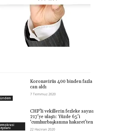
Koronavirüs 400 binden fazla
can aldı
7 Temmuz 2020
ündem
CHP’li vekillerin fezleke sayısı
217’ye ulaştı: Yüzde 65’i
‘cumhurbaşkanına hakaret’ten
emokrasi
eydanı
22 Haziran 2020