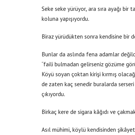
Seke seke yürüyor, ara sıra ayağı bir t
koluna yapışıyordu.
Biraz yürüdükten sonra kendisine bir de 
Bunlar da aslında fena adamlar değild
“faili bulmadan gelirseniz gözüme görün
Köyü soyan çoktan kirişi kırmış olacağı
de zaten kaç senedir buralarda serseri s
çıkıyordu.
Birkaç kere de sigara kâğıdı ve çakma
Asıl mühimi, köylü kendisinden şikâyet