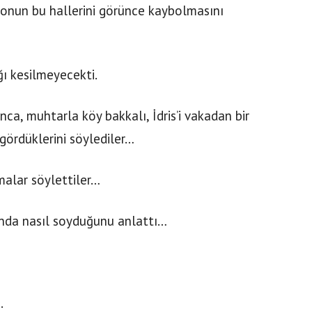
e onun bu hallerini görünce kaybolmasını
ı kesilmeyecekti.
nca, muhtarla köy bakkalı, İdris’i vakadan bir
gördüklerini söylediler…
malar söylettiler…
nda nasıl soyduğunu anlattı…
.