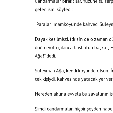
Candarmalar bıraktılar. Yüzüne su serpti
gelen ismi söyledi:
“Paralar İmamköyü’nde kahveci Süleym
Dayak kesilmişti. İdris’in de o zaman
doğru yola çıkınca büsbütün başka şe
Ağa!” dedi.
Süleyman Ağa, kendi köyünde olsun, İ
tek kişiydi. Kahvesinde yatacak yer ver
Nereden aklına evvela bu zavallının is
Şimdi candarmalar, hiçbir şeyden haber