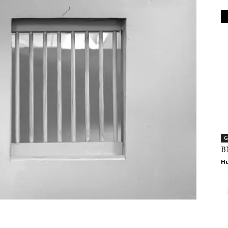
G
B
Hu