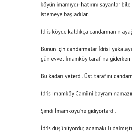
köyün imamıydı- hatırını sayanlar bil
istemeye başladılar.
İdris köyde kaldıkça candarmanın ayağ
Bunun için candarmalar İdris’i yakalayı
gün evvel İmamköy tarafına giderken 
Bu kadarı yeterdi. Üst tarafını candar
İdris İmamköy Camii’ni bayram namazı
Şimdi İmamköyü’ne gidiyorlardı.
İdris düşünüyordu; adamakıllı dalmıştı