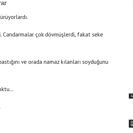
rar
türüyorlardı.
i. Candarmalar çok dövmüşlerdi, fakat seke
astığını ve orada namaz kılanları soyduğunu
yoktu…
G
.
D
M