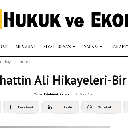
Hukuk
OMI
MEVZUAT
SIYAH-BEYAZ
YAŞAM
TARAFT
 Hikayeleri-Bir Firar
attin Ali Hikayeleri-Bir
ve
Yazar
Edebiyat Servisi
-
9 Ocak 2021
Facebook
Linkedin
WhatsApp
Ekonomi