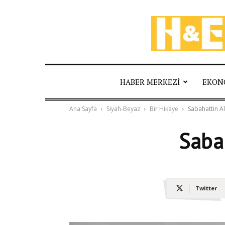
HABER MERKEZI
EKON
Ana Sayfa
Siyah-Beyaz
Bir Hikaye
Sabahattin Ali
Sabah
Twitter