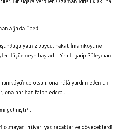
ler. Bir sigara verdiler. O zaman İdris ilk aklına
an Ağa’da!” dedi.
 düşündüğü yalnız buydu. Fakat İmamköyü’ne
yler düşünmeye başladı. “Yandı garip Süleyman
mamköyü’nde olsun, ona hâlâ yardım eden bir
ir, ona nasihat falan ederdi.
mi gelmişti?..
i olmayan ihtiyarı yatıracaklar ve döveceklerdi.