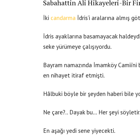
Sabahattin Ali Hikayeleri-Bir Fi
İki
candarma
İdris’i aralarına almış gö
İdris ayaklarına basamayacak haldeyd
seke yürümeye çalışıyordu.
Bayram namazında İmamköy Camii’ni b
en nihayet itiraf etmişti.
Hâlbuki böyle bir şeyden haberi bile 
Ne çare?.. Dayak bu… Her şeyi söyletir
En aşağı yedi sene yiyecekti.