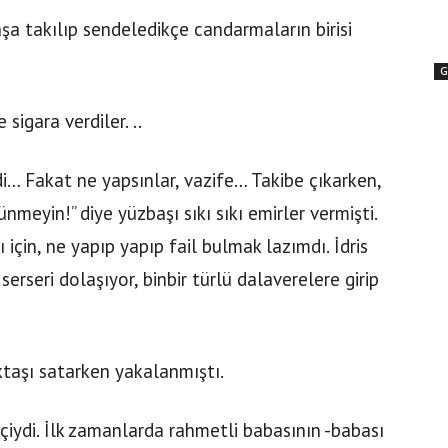
aşa takılıp sendeledikçe candarmaların birisi
G
sigara verdiler. ..
i… Fakat ne yapsınlar, vazife… Takibe çıkarken,
meyin!” diye yüzbaşı sıkı sıkı emirler vermişti.
 için, ne yapıp yapıp fail bulmak lazımdı. İdris
erseri dolaşıyor, binbir türlü dalaverelere girip
ktaşı satarken yakalanmıştı.
çiydi. İlk zamanlarda rahmetli babasının -babası