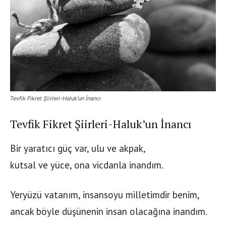
Tevfik Fikret Şiirleri-Haluk'un İnancı
Tevfik Fikret Şiirleri-Haluk’un İnancı
Bir yaratıcı güç var, ulu ve akpak,
kutsal ve yüce, ona vicdanla inandım.
Yeryüzü vatanım, insansoyu milletimdir benim,
ancak böyle düşünenin insan olacağına inandım.