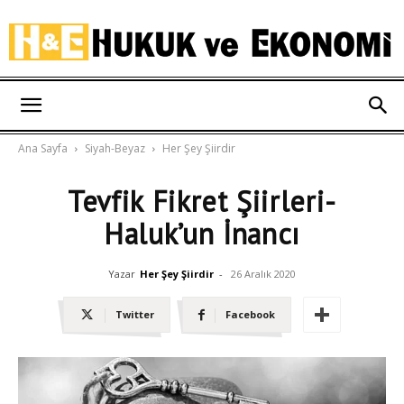
Hukuk
Ana Sayfa
Siyah-Beyaz
Her Şey Şiirdir
ve
Tevfik Fikret Şiirleri-
Haluk’un İnancı
Ekonomi
Yazar
Her Şey Şiirdir
-
26 Aralık 2020
Twitter
Facebook