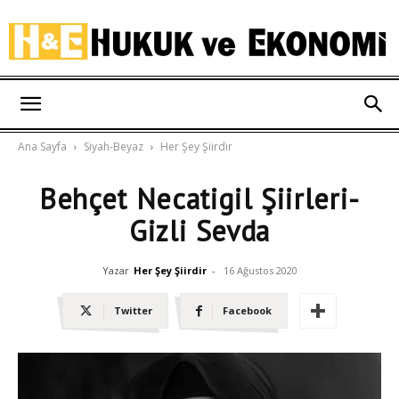
Hukuk
Ana Sayfa
Siyah-Beyaz
Her Şey Şiirdir
ve
Behçet Necatigil Şiirleri-
Gizli Sevda
Ekonomi
Yazar
Her Şey Şiirdir
-
16 Ağustos 2020
Twitter
Facebook