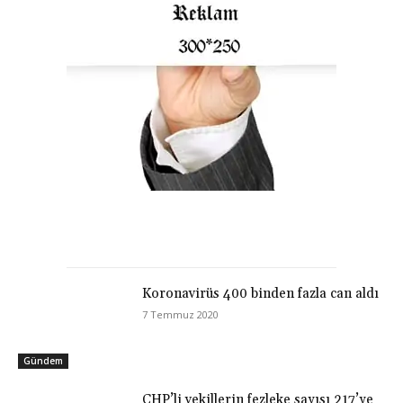
Koronavirüs 400 binden fazla can aldı
7 Temmuz 2020
Gündem
CHP’li vekillerin fezleke sayısı 217’ye