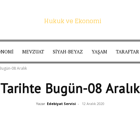
ONOMI
MEVZUAT
SIYAH-BEYAZ
YAŞAM
TARAFTAR
Hukuk
Bugün-08 Aralık
Tarihte Bugün-08 Aralık
ve
Yazar
Edebiyat Servisi
-
12 Aralık 2020
Facebook
Linkedin
WhatsApp