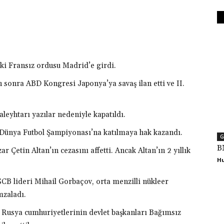
Ekonomi
i Fransız ordusu Madrid’e girdi.
 sonra ABD Kongresi Japonya’ya savaş ilan etti ve II.
aleyhtarı yazılar nedeniyle kapatıldı.
; Dünya Futbol Şampiyonası’na katılmaya hak kazandı.
G
B
Çetin Altan’ın cezasını affetti. Ancak Altan’ın 2 yıllık
Hu
B lideri Mihail Gorbaçov, orta menzilli nükleer
mzaladı.
z Rusya cumhuriyetlerinin devlet başkanları Bağımsız