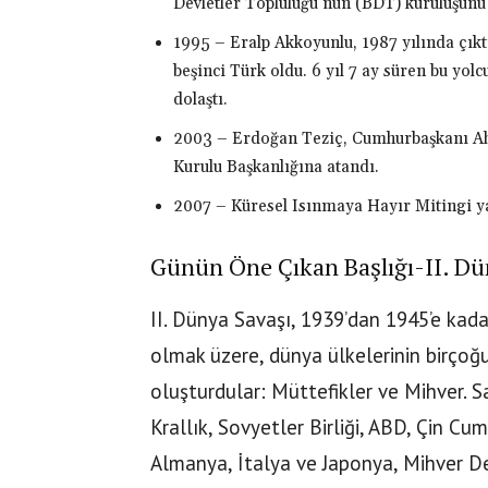
Devletler Topluluğu’nun (BDT) kuruluşunu i
1995 – Eralp Akkoyunlu, 1987 yılında çık
beşinci Türk oldu. 6 yıl 7 ay süren bu yo
dolaştı.
2003 – Erdoğan Teziç, Cumhurbaşkanı A
Kurulu Başkanlığına atandı.
2007 – Küresel Isınmaya Hayır Mitingi ya
Günün Öne Çıkan Başlığı-II. Dü
II. Dünya Savaşı, 1939’dan 1945’e kada
olmak üzere, dünya ülkelerinin birçoğu b
oluşturdular: Müttefikler ve Mihver. 
Krallık, Sovyetler Birliği, ABD, Çin Cu
Almanya, İtalya ve Japonya, Mihver De