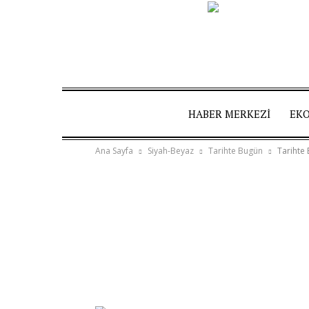
HABER MERKEZI
EK
Ana Sayfa
Siyah-Beyaz
Tarihte Bugün
Tarihte 
Twitter