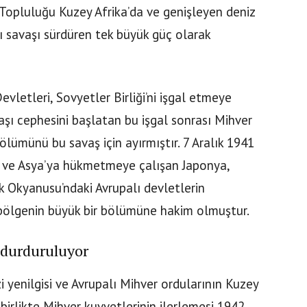
r Topluluğu Kuzey Afrika’da ve genişleyen deniz
ı savaşı sürdüren tek büyük güç olarak
vletleri, Sovyetler Birliği’ni işgal etmeye
vaşı cephesini başlatan bu işgal sonrası Mihver
ölümünü bu savaş için ayırmıştır. 7 Aralık 1941
an ve Asya’ya hükmetmeye çalışan Japonya,
ik Okyanusu’ndaki Avrupalı devletlerin
 bölgenin büyük bir bölümüne hakim olmuştur.
 durduruluyor
zi yenilgisi ve Avrupalı Mihver ordularının Kuzey
e birlikte Mihver kuvvetlerinin ilerlemesi 1942