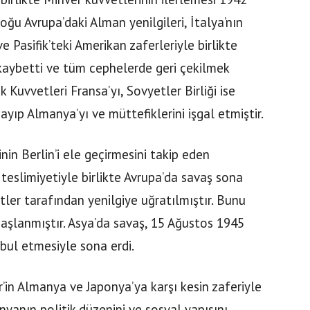
oğu Avrupa’daki Alman yenilgileri, İtalya’nın
e Pasifik’teki Amerikan zaferleriyle birlikte
kaybetti ve tüm cephelerde geri çekilmek
k Kuvvetleri Fransa’yı, Sovyetler Birliği ise
yıp Almanya’yı ve müttefiklerini işgal etmiştir.
nin Berlin’i ele geçirmesini takip eden
teslimiyetiyle birlikte Avrupa’da savaş sona
etler tarafından yenilgiye uğratılmıştır. Bunu
başlanmıştır. Asya’da savaş, 15 Ağustos 1945
bul etmesiyle sona erdi.
’in Almanya ve Japonya’ya karşı kesin zaferiyle
nyanın politik düzenini ve sosyal yapısını