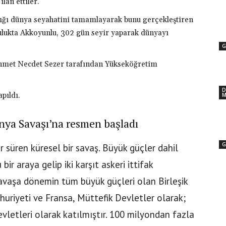
lan ettiler.
tığı dünya seyahatini tamamlayarak bunu gerçekleştiren
lculukta Akkoyunlu, 302 gün seyir yaparak dünyayı
G
hmet Necdet Sezer tarafından Yükseköğretim
D
pıldı.
M
nya Savaşı’na resmen başladı
G
r süren küresel bir savaş. Büyük güçler dahil
ir araya gelip iki karşıt askeri ittifak
Savaşa dönemin tüm büyük güçleri olan Birleşik
mhuriyeti ve Fransa, Müttefik Devletler olarak;
vletleri olarak katılmıştır. 100 milyondan fazla