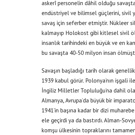
askerî personelin dâhil olduğu savaşt
endüstriyel ve bilimsel güçlerini, sivil
savaş için seferber etmiştir. Nükleer s
kalmayıp Holokost gibi kitlesel sivil öl
insanlık tarihindeki en büyük ve en ka
bu savaşta 40-50 milyon insan ölmüşt
Savaşın başladığı tarih olarak genellik
1939 kabul görür. Polonya’nın işgali i
İngiliz Milletler Topluluğu’na dahil 
Almanya, Avrupa’da büyük bir imparat
1941’in başına kadar bir dizi muhareb
ele geçirdi ya da bastırdı. Alman-Sovye
komşu ülkesinin topraklarını tamamen