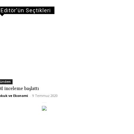
Editör'ün Seçtikleri
ündem
M inceleme başlattı
kuk ve Ekonomi
-
9 Temmuz 2020