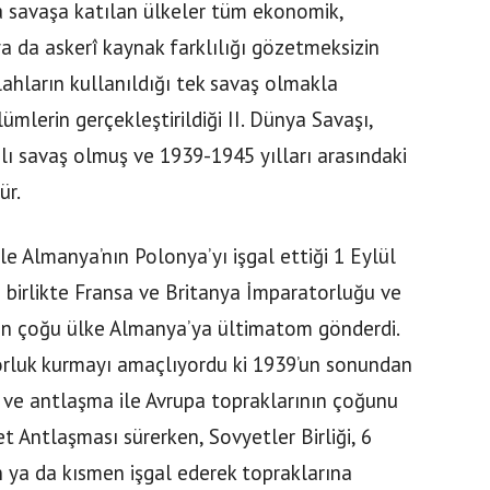
a savaşa katılan ülkeler tüm ekonomik,
 ya da askerî kaynak farklılığı gözetmeksizin
ilahların kullanıldığı tek savaş olmakla
ümlerin gerçekleştirildiği II. Dünya Savaşı,
nlı savaş olmuş ve 1939-1945 yılları arasındaki
ür.
le Almanya’nın Polonya’yı işgal ettiği 1 Eylül
le birlikte Fransa ve Britanya İmparatorluğu ve
olan çoğu ülke Almanya’ya ültimatom gönderdi.
orluk kurmayı amaçlıyordu ki 1939’un sonundan
e ve antlaşma ile Avrupa topraklarının çoğunu
t Antlaşması sürerken, Sovyetler Birliği, 6
 ya da kısmen işgal ederek topraklarına