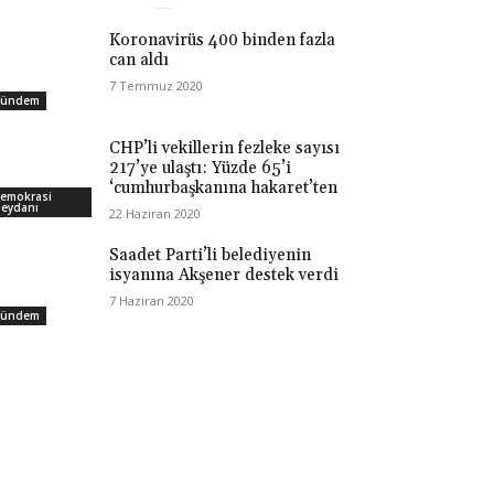
Koronavirüs 400 binden fazla
can aldı
7 Temmuz 2020
ündem
CHP’li vekillerin fezleke sayısı
217’ye ulaştı: Yüzde 65’i
‘cumhurbaşkanına hakaret’ten
emokrasi
eydanı
22 Haziran 2020
Saadet Parti’li belediyenin
isyanına Akşener destek verdi
7 Haziran 2020
ündem