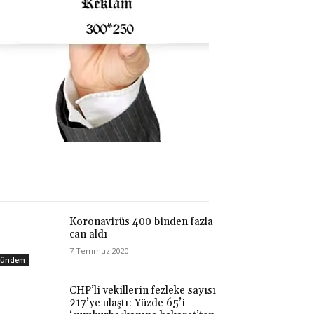
Koronavirüs 400 binden fazla
can aldı
7 Temmuz 2020
ündem
CHP’li vekillerin fezleke sayısı
217’ye ulaştı: Yüzde 65’i