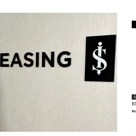
G
B
Hu