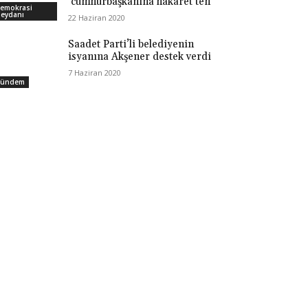
‘cumhurbaşkanına hakaret’ten
emokrasi
eydanı
22 Haziran 2020
Saadet Parti’li belediyenin
isyanına Akşener destek verdi
7 Haziran 2020
ündem