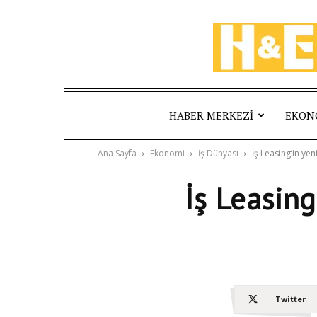
HABER MERKEZI
EKON
Ana Sayfa
Ekonomi
İş Dünyası
İş Leasing’in y
İş Leasin
Twitter