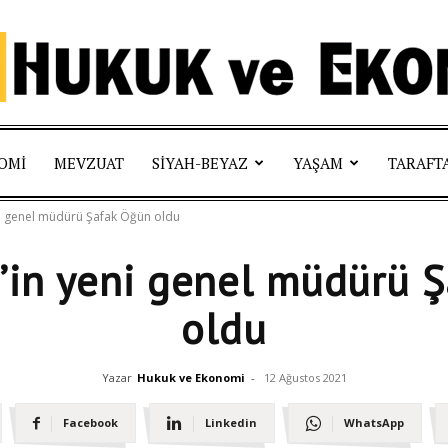
Hukuk
OMI
MEVZUAT
SIYAH-BEYAZ
YAŞAM
TARAFT
eni genel müdürü Şafak Öğün oldu
g’in yeni genel müdürü 
ve
oldu
Yazar
Hukuk ve Ekonomi
-
12 Ağustos 2021
Ekonomi
Facebook
Linkedin
WhatsApp