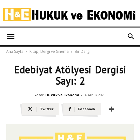
Hukuk
Ana Sayfa
Kitap, Dergi ve Sinema
Bir Dergi
ve
Edebiyat Atölyesi Dergisi
Sayı: 2
Ekonomi
Yazar
Hukuk ve Ekonomi
-
6 Aralık 2020
Twitter
Facebook