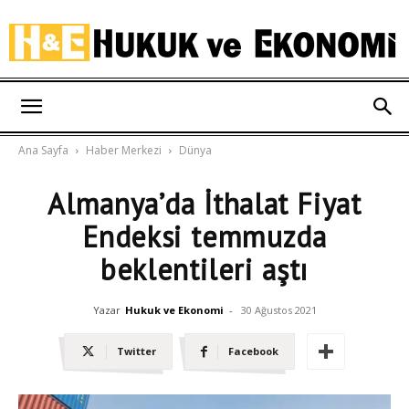
Hukuk
Ana Sayfa
Haber Merkezi
Dünya
ve
Almanya’da İthalat Fiyat
Endeksi temmuzda
Ekonomi
beklentileri aştı
Yazar
Hukuk ve Ekonomi
-
30 Ağustos 2021
Twitter
Facebook