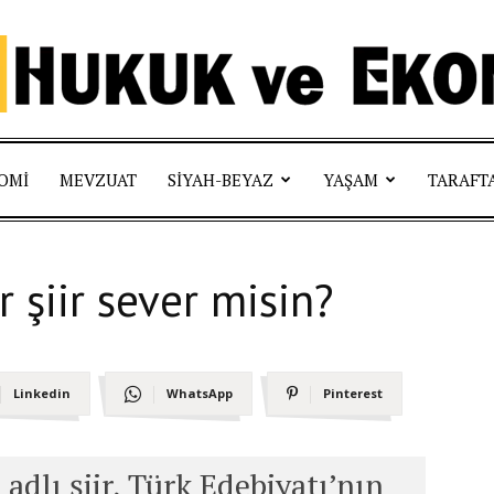
Hukuk
OMI
MEVZUAT
SIYAH-BEYAZ
YAŞAM
TARAFT
r şiir sever misin?
ve
Linkedin
WhatsApp
Pinterest
Ekonomi
 adlı şiir, Türk Edebiyatı’nın