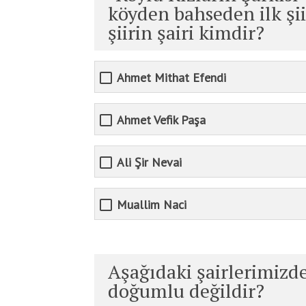
köyden bahseden ilk şiir
şiirin şairi kimdir?
Ahmet Mithat Efendi
Ahmet Vefik Paşa
Ali Şir Nevai
Muallim Naci
Aşağıdaki şairlerimizd
doğumlu değildir?