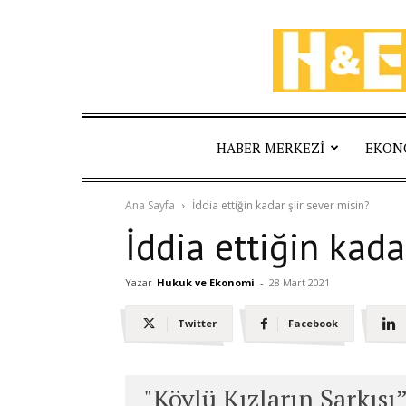
HABER MERKEZI
EKON
Ana Sayfa
İddia ettiğin kadar şiir sever misin?
İddia ettiğin kada
Yazar
Hukuk ve Ekonomi
-
28 Mart 2021
Twitter
Facebook
"Köylü Kızların Şarkısı”