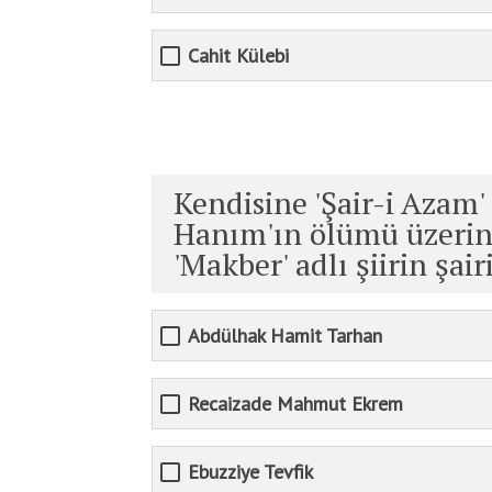
Cahit Külebi
Kendisine 'Şair-i Azam'
Hanım'ın ölümü üzerine
'Makber' adlı şiirin şai
Abdülhak Hamit Tarhan
Recaizade Mahmut Ekrem
Ebuzziye Tevfik