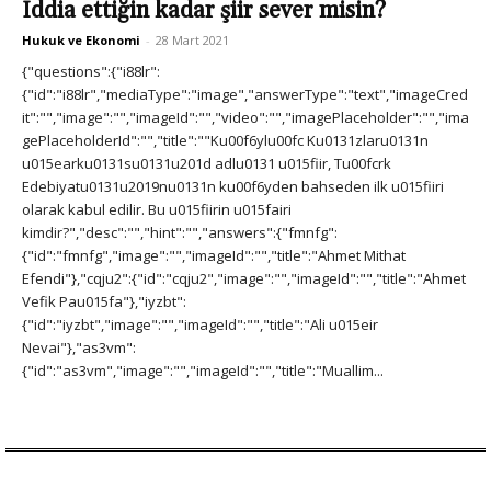
İddia ettiğin kadar şiir sever misin?
Hukuk ve Ekonomi
-
28 Mart 2021
{"questions":{"i88lr":
{"id":"i88lr","mediaType":"image","answerType":"text","imageCred
it":"","image":"","imageId":"","video":"","imagePlaceholder":"","ima
gePlaceholderId":"","title":""Ku00f6ylu00fc Ku0131zlaru0131n
u015earku0131su0131u201d adlu0131 u015fiir, Tu00fcrk
Edebiyatu0131u2019nu0131n ku00f6yden bahseden ilk u015fiiri
olarak kabul edilir. Bu u015fiirin u015fairi
kimdir?","desc":"","hint":"","answers":{"fmnfg":
{"id":"fmnfg","image":"","imageId":"","title":"Ahmet Mithat
Efendi"},"cqju2":{"id":"cqju2","image":"","imageId":"","title":"Ahmet
Vefik Pau015fa"},"iyzbt":
{"id":"iyzbt","image":"","imageId":"","title":"Ali u015eir
Nevai"},"as3vm":
{"id":"as3vm","image":"","imageId":"","title":"Muallim...